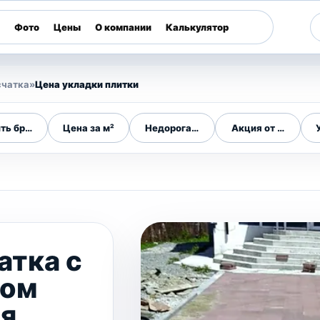
Фото
Цены
О компании
Калькулятор
счатка
»
Цена укладки плитки
ть брусчатку
Цена за м²
Недорогая плитка
Акция от 200 м²
атка с
ром
я,