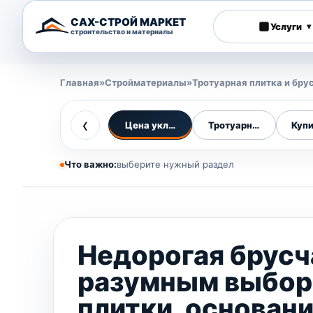
САХ-СТРОЙ МАРКЕТ
Услуги
▾
строительство и материалы
Главная
»
Стройматериалы
»
Тротуарная плитка и бру
‹
Цена укладки
Тротуарная плитка
Купи
Что важно:
выберите нужный раздел
Недорогая брусч
разумным выбо
плитки, основани