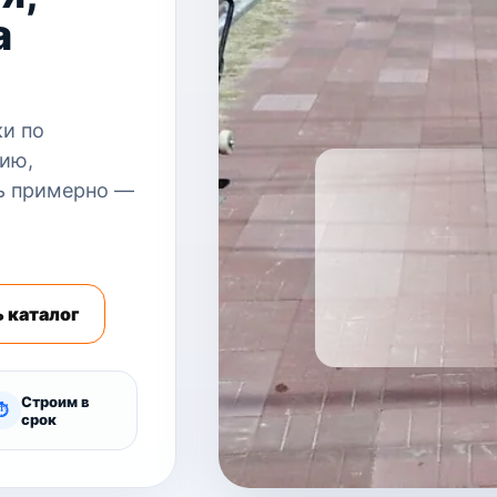
а
и по
ию,
ь примерно —
 каталог
Строим в
⏱
срок