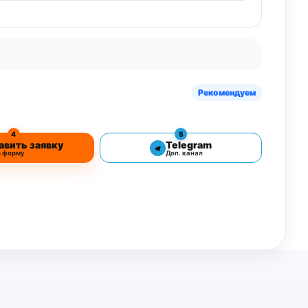
Рекомендуем
4
5
авить заявку
Telegram
з форму
Доп. канал