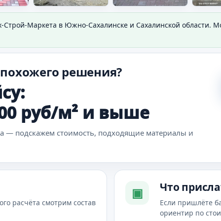
х-Строй-Маркета в Южно-Сахалинске и Сахалинской области. 
 похожего решения?
су:
500 руб/м² и выше
ка — подскажем стоимость, подходящие материалы и
Что присла
▣
ого расчёта смотрим состав
Если пришлёте б
ориентир по сто