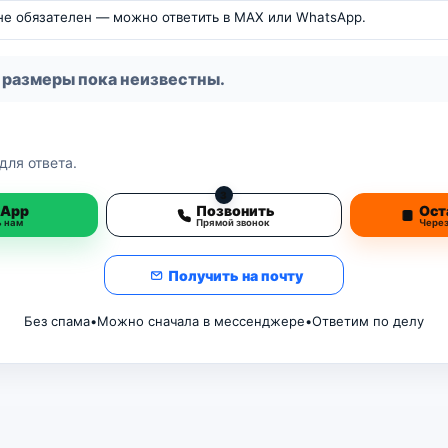
 не обязателен — можно ответить в MAX или WhatsApp.
 размеры пока неизвестны.
для ответа.
3
sApp
Позвонить
Ост
ь нам
Прямой звонок
Чере
Получить на почту
Без спама
•
Можно сначала в мессенджере
•
Ответим по делу