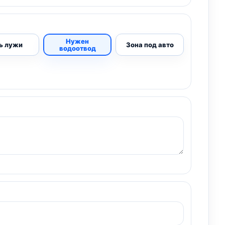
Нужен
ь лужи
Зона под авто
водоотвод