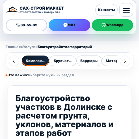
САХ-СТРОЙ МАРКЕТ
Контакты
строительство и материалы
39-55-99
MAX
WhatsApp
Главная
»
Услуги
»
Благоустройство территорий
‹
›
Комплексное благоустройство
Брусчатка
Бордюры
Материалы
Оз
Что важно:
выберите нужный раздел
Благоустройство
участков в Долинске с
расчетом грунта,
уклонов, материалов и
этапов работ