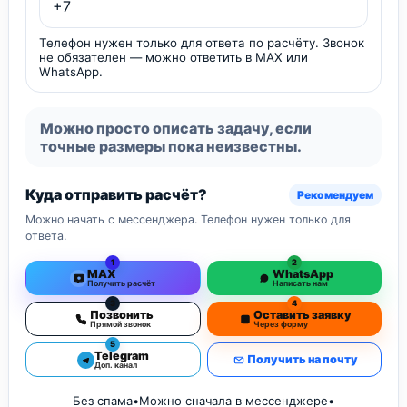
Телефон нужен только для ответа по расчёту. Звонок
не обязателен — можно ответить в MAX или
WhatsApp.
Можно просто описать задачу, если
точные размеры пока неизвестны.
Куда отправить расчёт?
Рекомендуем
Можно начать с мессенджера. Телефон нужен только для
ответа.
1
2
MAX
WhatsApp
Получить расчёт
Написать нам
3
4
Позвонить
Оставить заявку
Прямой звонок
Через форму
5
Telegram
Получить на почту
Доп. канал
Без спама
•
Можно сначала в мессенджере
•