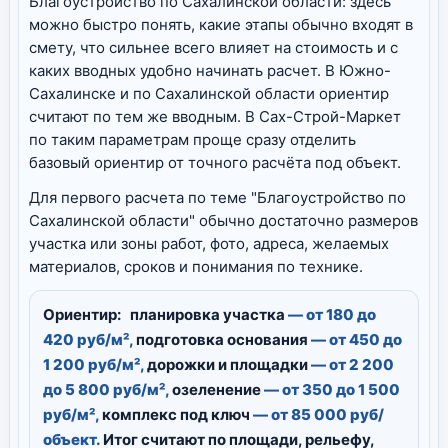
Благоустройство по Сахалинской области: здесь
можно быстро понять, какие этапы обычно входят в
смету, что сильнее всего влияет на стоимость и с
каких вводных удобно начинать расчет. В Южно-
Сахалинске и по Сахалинской области ориентир
считают по тем же вводным. В Сах-Строй-Маркет
по таким параметрам проще сразу отделить
базовый ориентир от точного расчёта под объект.
Для первого расчета по теме "Благоустройство по
Сахалинской области" обычно достаточно размеров
участка или зоны работ, фото, адреса, желаемых
материалов, сроков и понимания по технике.
Ориентир:
планировка участка
— от 180 до
420 руб/м²,
подготовка основания
— от 450 до
1 200 руб/м²,
дорожки и площадки
— от 2 200
до 5 800 руб/м²,
озеленение
— от 350 до 1 500
руб/м²,
комплекс под ключ
— от 85 000 руб/
объект.
Итог считают по площади, рельефу,