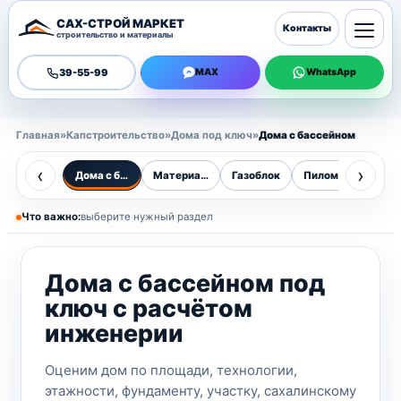
САХ-СТРОЙ МАРКЕТ
Контакты
строительство и материалы
39-55-99
MAX
WhatsApp
Главная
»
Капстроительство
»
Дома под ключ
»
Дома с бассейном
‹
›
Дома с бассейном
Материалы
Газоблок
Пиломатериалы
Бр
Что важно:
выберите нужный раздел
Дома с бассейном под
ключ с расчётом
инженерии
Оценим дом по площади, технологии,
этажности, фундаменту, участку, сахалинскому