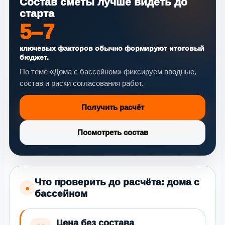
Состав сметы лучше видеть до
старта
5–7
ключевых факторов обычно формируют итоговый
бюджет.
По теме «Дома с бассейном» фиксируем вводные,
состав и риски согласования работ.
Получить расчёт
Посмотреть состав
Что проверить до расчёта: дома с
●
бассейном
Цена без состава