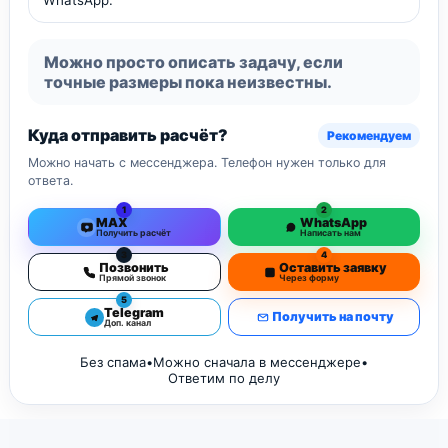
Можно просто описать задачу, если
точные размеры пока неизвестны.
Куда отправить расчёт?
Рекомендуем
Можно начать с мессенджера. Телефон нужен только для
ответа.
1
2
MAX
WhatsApp
Получить расчёт
Написать нам
3
4
Позвонить
Оставить заявку
Прямой звонок
Через форму
5
Telegram
Получить на почту
Доп. канал
Без спама
•
Можно сначала в мессенджере
•
Ответим по делу