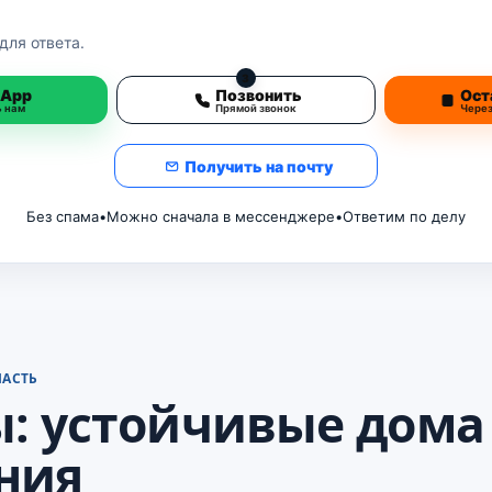
для ответа.
3
sApp
Позвонить
Ост
ь нам
Прямой звонок
Чере
Получить на почту
Без спама
•
Можно сначала в мессенджере
•
Ответим по делу
ЛАСТЬ
: устойчивые дома
ния