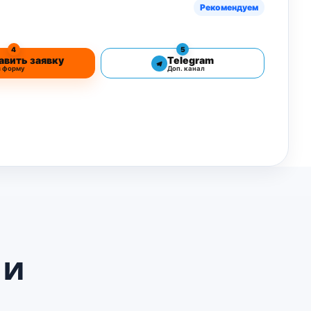
Рекомендуем
4
5
авить заявку
Telegram
з форму
Доп. канал
 и