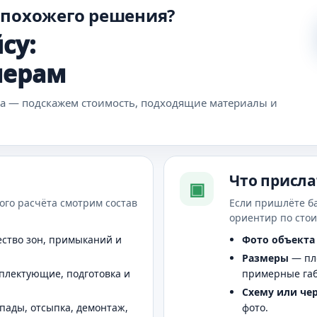
 похожего решения?
су:
мерам
ка — подскажем стоимость, подходящие материалы и
Что присла
▣
ого расчёта смотрим состав
Если пришлёте б
ориентир по сто
ство зон, примыканий и
Фото объекта
Размеры
— пло
плектующие, подготовка и
примерные га
Схему или че
епады, отсыпка, демонтаж,
фото.