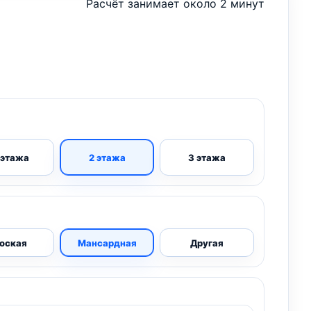
Расчёт занимает около 2 минут
 этажа
2 этажа
3 этажа
оская
Мансардная
Другая