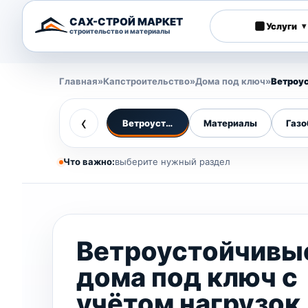
САХ-СТРОЙ МАРКЕТ
Услуги
▾
строительство и материалы
Главная
»
Капстроительство
»
Дома под ключ
»
Ветроу
‹
Ветроустойчивые дома
Материалы
Газо
Что важно:
выберите нужный раздел
Ветроустойчивы
дома под ключ с
учётом нагрузок