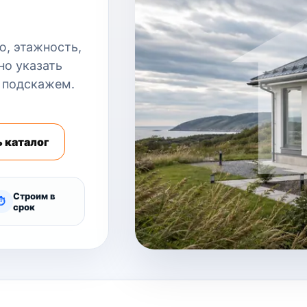
, этажность,
но указать
 подскажем.
 каталог
Строим в
⏱
срок