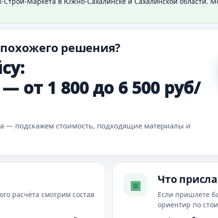
х-Строй-Маркета в Южно-Сахалинске и Сахалинской области. 
 похожего решения?
су:
 от 1 800 до 6 500 руб/
ка — подскажем стоимость, подходящие материалы и
Что присла
▣
ого расчёта смотрим состав
Если пришлёте б
ориентир по сто