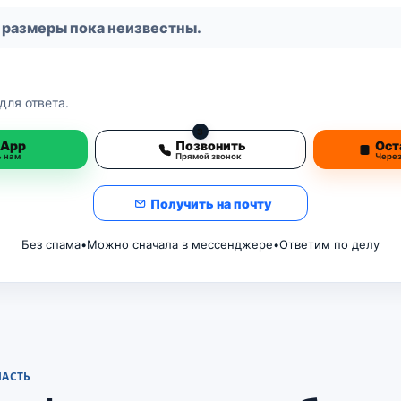
 размеры пока неизвестны.
для ответа.
3
sApp
Позвонить
Ост
ь нам
Прямой звонок
Чере
Получить на почту
Без спама
•
Можно сначала в мессенджере
•
Ответим по делу
ЛАСТЬ