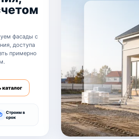
счетом
уем фасады с
ния, доступа
ать примерно
м.
 каталог
Строим в
⏱
срок