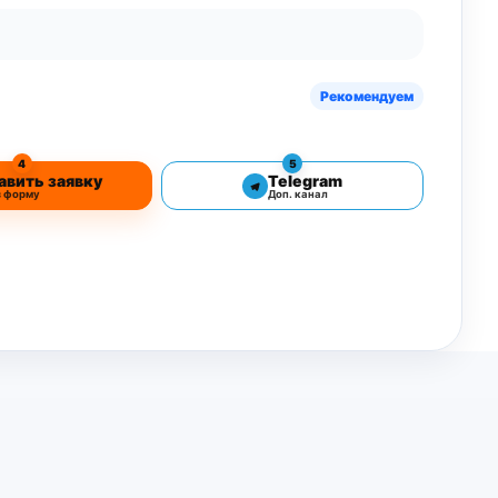
Рекомендуем
4
5
авить заявку
Telegram
з форму
Доп. канал