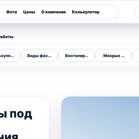
Фото
Цены
О компании
Калькулятор
работы
ькулятор фасада
Виды фасадов
Вентилируемые фасады
Мокрые фасады
ы под
м
ния,