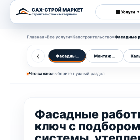
САХ-СТРОЙ МАРКЕТ
Услуги
▾
строительство и материалы
Главная
»
Все услуги
»
Капстроительство
»
Фасадные 
‹
Фасадные работы
Монтаж фасадов
Кал
Что важно:
выберите нужный раздел
Фасадные работ
ключ с подборо
системы, утепле