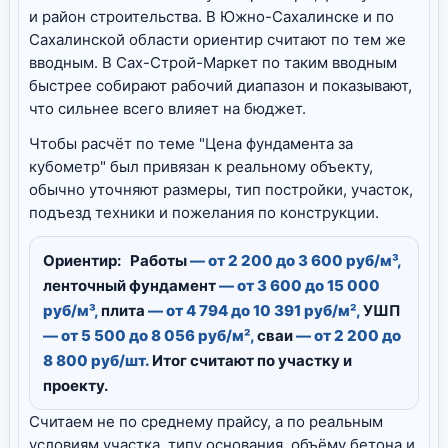
и район строительства. В Южно-Сахалинске и по
Сахалинской области ориентир считают по тем же
вводным. В Сах-Строй-Маркет по таким вводным
быстрее собирают рабочий диапазон и показывают,
что сильнее всего влияет на бюджет.
Чтобы расчёт по теме "Цена фундамента за
кубометр" был привязан к реальному объекту,
обычно уточняют размеры, тип постройки, участок,
подъезд техники и пожелания по конструкции.
Ориентир:
Работы
— от 2 200 до 3 600 руб/м³,
ленточный фундамент
— от 3 600 до 15 000
руб/м³,
плита
— от 4 794 до 10 391 руб/м²,
УШП
— от 5 500 до 8 056 руб/м²,
сваи
— от 2 200 до
8 800 руб/шт.
Итог считают по участку и
проекту.
Считаем не по среднему прайсу, а по реальным
условиям участка, типу основания, объёму бетона и