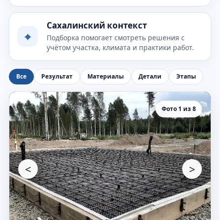
Сахалинский контекст
⌖
Подборка помогает смотреть решения с
учётом участка, климата и практики работ.
Все
Результат
Материалы
Детали
Этапы
Фото 1 из 8
<
>