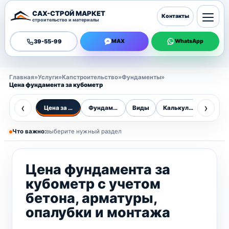
САХ-СТРОЙ МАРКЕТ
Контакты
строительство и материалы
39-55-99
MAX
WhatsApp
Главная
»
Услуги
»
Капстроительство
»
Фундаменты
»
Цена фундамента за кубометр
‹
›
Цена за куб
Фундаменты
Виды
Калькулятор
Цены
Что важно:
выберите нужный раздел
Цена фундамента за
кубометр с учетом
бетона, арматуры,
опалубки и монтажа