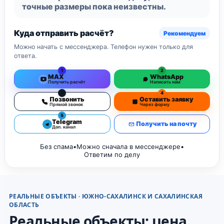
точные размеры пока неизвестны.
Куда отправить расчёт?
Рекомендуем
Можно начать с мессенджера. Телефон нужен только для
ответа.
1
2
MAX
WhatsApp
Получить расчёт
Написать нам
3
4
Позвонить
Оставить заявку
Прямой звонок
Через форму
5
Telegram
Получить на почту
Доп. канал
Без спама
•
Можно сначала в мессенджере
•
Ответим по делу
РЕАЛЬНЫЕ ОБЪЕКТЫ · ЮЖНО-САХАЛИНСК И САХАЛИНСКАЯ
ОБЛАСТЬ
Реальные объекты: цена