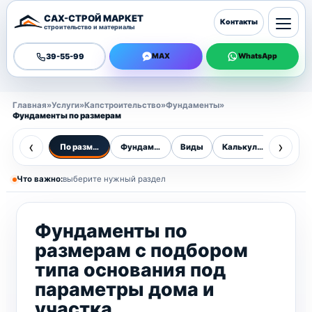
САХ-СТРОЙ МАРКЕТ
Контакты
строительство и материалы
39-55-99
MAX
WhatsApp
Главная
»
Услуги
»
Капстроительство
»
Фундаменты
»
Фундаменты по размерам
‹
›
По размерам
Фундаменты
Виды
Калькулятор
Цены
Что важно:
выберите нужный раздел
Фундаменты по
размерам с подбором
типа основания под
параметры дома и
участка