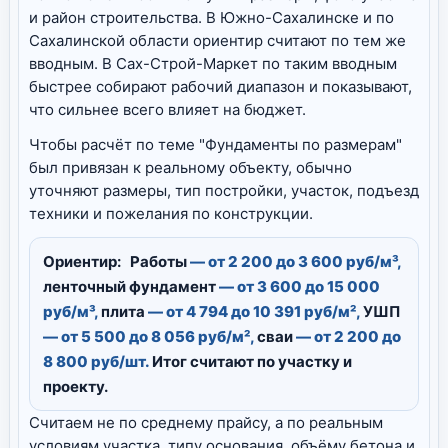
и район строительства. В Южно-Сахалинске и по
Сахалинской области ориентир считают по тем же
вводным. В Сах-Строй-Маркет по таким вводным
быстрее собирают рабочий диапазон и показывают,
что сильнее всего влияет на бюджет.
Чтобы расчёт по теме "Фундаменты по размерам"
был привязан к реальному объекту, обычно
уточняют размеры, тип постройки, участок, подъезд
техники и пожелания по конструкции.
Ориентир:
Работы
— от 2 200 до 3 600 руб/м³,
ленточный фундамент
— от 3 600 до 15 000
руб/м³,
плита
— от 4 794 до 10 391 руб/м²,
УШП
— от 5 500 до 8 056 руб/м²,
сваи
— от 2 200 до
8 800 руб/шт.
Итог считают по участку и
проекту.
Считаем не по среднему прайсу, а по реальным
условиям участка, типу основания, объёму бетона и