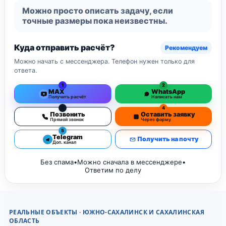
Можно просто описать задачу, если
точные размеры пока неизвестны.
Куда отправить расчёт?
Рекомендуем
Можно начать с мессенджера. Телефон нужен только для
ответа.
1
2
MAX
WhatsApp
Получить расчёт
Написать нам
3
4
Позвонить
Оставить заявку
Прямой звонок
Через форму
5
Telegram
Получить на почту
Доп. канал
Без спама
•
Можно сначала в мессенджере
•
Ответим по делу
РЕАЛЬНЫЕ ОБЪЕКТЫ · ЮЖНО-САХАЛИНСК И САХАЛИНСКАЯ
ОБЛАСТЬ