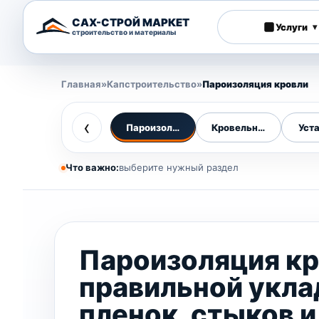
САХ-СТРОЙ МАРКЕТ
Услуги
▾
строительство и материалы
Главная
»
Капстроительство
»
Пароизоляция кровли
‹
Пароизоляция кровли
Кровельные работы
Уст
Что важно:
выберите нужный раздел
Пароизоляция кр
правильной укла
пленок, стыков и