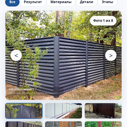
Все
Результат
Материалы
Детали
Этапы
Фото 1 из 8
<
>
Забор вдоль участка