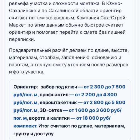
рельефа участка и сложности монтажа. В Южно-
Сахалинске и по Сахалинской области ориентир
считают по тем же вводным. Компания Сах-Строй-
Маркет по этим данным обычно быстрее считает
ориентир и помогает перейти к смете без лишней
переписки.
Предварительный расчёт делаем по длине, высоте,
материалам, столбам, заполнению, основанию и
воротам, а точную смету уточняем после размеров
и фото участка.
Ориентир:
забор под ключ
— от 2 300 до 7 500
руб/пог. м,
профнастил
— от 2 200 до 4 800
руб/пог. м,
евроштакетник
— от 2 800 до 5 800
руб/пог. м,
3D-сетка
— от 1 600 до 3 600 руб/
пог. м,
ворота и калитки
— от 18 000 руб/
комплект.
Итог считают по длине, материалам,
грунту и доступу.