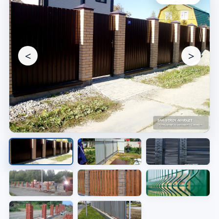
<
>
Забор вдоль участка
Видно готовое решение по периметру
участка.