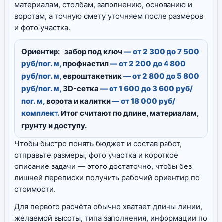
материалам, столбам, заполнению, основанию и
воротам, а точную смету уточняем после размеров
и фото участка.
Ориентир:
забор под ключ
— от 2 300 до 7 500
руб/пог. м,
профнастил
— от 2 200 до 4 800
руб/пог. м,
евроштакетник
— от 2 800 до 5 800
руб/пог. м,
3D-сетка
— от 1 600 до 3 600 руб/
пог. м,
ворота и калитки
— от 18 000 руб/
комплект.
Итог считают по длине, материалам,
грунту и доступу.
Чтобы быстро понять бюджет и состав работ,
отправьте размеры, фото участка и короткое
описание задачи — этого достаточно, чтобы без
лишней переписки получить рабочий ориентир по
стоимости.
Для первого расчёта обычно хватает длины линии,
желаемой высоты, типа заполнения, информации по