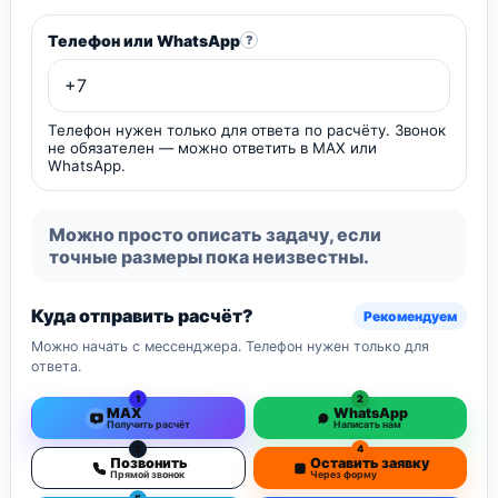
Телефон или WhatsApp
?
Телефон нужен только для ответа по расчёту. Звонок
не обязателен — можно ответить в MAX или
WhatsApp.
Можно просто описать задачу, если
точные размеры пока неизвестны.
Куда отправить расчёт?
Рекомендуем
Можно начать с мессенджера. Телефон нужен только для
ответа.
1
2
MAX
WhatsApp
Получить расчёт
Написать нам
3
4
Позвонить
Оставить заявку
Прямой звонок
Через форму