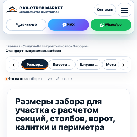
САХ-СТРОЙ МАРКЕТ
Контакты
строительство и материалы
39-55-99
MAX
WhatsApp
Главная
»
Услуги
»
Капстроительство
»
Заборы
»
Стандартные размеры забора
‹
›
Размеры забора
Высота по стандартам
Ширина забора
Между столбам
Т
Что важно:
выберите нужный раздел
Размеры забора для
участка с расчетом
секций, столбов, ворот,
калитки и периметра