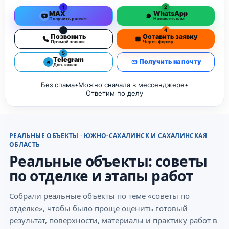
1
2
MAX
WhatsApp
Получить расчёт
Написать нам
3
4
Позвонить
Оставить заявку
Прямой звонок
Через форму
5
Telegram
Получить на почту
Доп. канал
Без спама
•
Можно сначала в мессенджере
•
Ответим по делу
РЕАЛЬНЫЕ ОБЪЕКТЫ · ЮЖНО-САХАЛИНСК И САХАЛИНСКАЯ
ОБЛАСТЬ
Реальные объекты: советы
по отделке и этапы работ
Собрали реальные объекты по теме «советы по
отделке», чтобы было проще оценить готовый
результат, поверхности, материалы и практику работ в