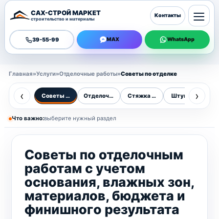
САХ-СТРОЙ МАРКЕТ
Контакты
строительство и материалы
39-55-99
MAX
WhatsApp
Главная
»
Услуги
»
Отделочные работы
»
Советы по отделке
‹
›
Советы по отделке
Отделочные работы
Стяжка пола
Штукатурные р
К
Что важно:
выберите нужный раздел
Советы по отделочным
работам с учетом
основания, влажных зон,
материалов, бюджета и
финишного результата