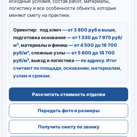
исходные условия, состав работ, материалы,
логистику и все особенности объекта, которые
меняют смету на практике.
Ориентир:
под ключ
— от 3 800 руб и выше,
подготовка основания
— от 1 330 до 7 975 руб/
м²,
материалы и финиш
— от 4 500 до 16 700
руб/м²,
сложные узлы
— от 5 600 до 18 700
руб/м²,
выезд и логистика
— по адресу.
Итог
считают по площади, основанию, материалам,
узлам и срокам.
Рассчитать стоимость отделки
Передать фото и размеры
Получить смету по звонку