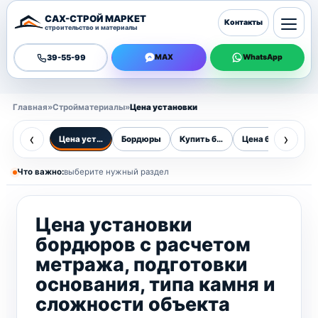
САХ-СТРОЙ МАРКЕТ
Контакты
строительство и материалы
39-55-99
MAX
WhatsApp
Главная
»
Стройматериалы
»
Цена установки
‹
›
Цена установки
Бордюры
Купить бордюры
Цена бордюра за 
Ст
Что важно:
выберите нужный раздел
Цена установки
бордюров с расчетом
метража, подготовки
основания, типа камня и
сложности объекта