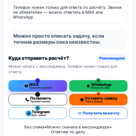
Телефон нужен только для ответа по расчёту. Звонок
не обязателен — можно ответить в MAX или
WhatsApp.
Можно просто описать задачу, если
точные размеры пока неизвестны.
Куда отправить расчёт?
Рекомендуем
Можно начать с мессенджера. Телефон нужен только для
ответа.
1
2
MAX
WhatsApp
Получить расчёт
Написать нам
3
4
Позвонить
Оставить заявку
Прямой звонок
Через форму
5
Telegram
Получить на почту
Доп. канал
Без спама
•
Можно сначала в мессенджере
•
Ответим по делу