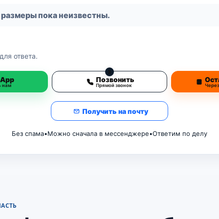
 размеры пока неизвестны.
для ответа.
3
sApp
Позвонить
Ост
ь нам
Прямой звонок
Чере
Получить на почту
Без спама
•
Можно сначала в мессенджере
•
Ответим по делу
ЛАСТЬ