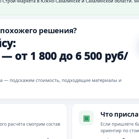
х-Строй-Маркета в Южно-Сахалинске и Сахалинской области. 
 похожего решения?
су:
 от 1 800 до 6 500 руб/
ка — подскажем стоимость, подходящие материалы и
Что присла
▣
ого расчёта смотрим состав
Если пришлёте б
ориентир по сто