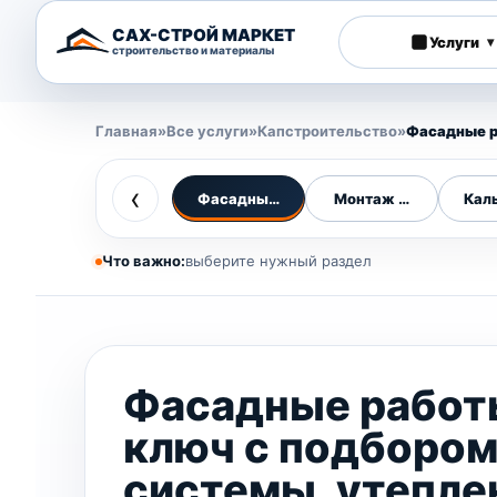
САХ-СТРОЙ МАРКЕТ
Услуги
▾
строительство и материалы
Главная
»
Все услуги
»
Капстроительство
»
Фасадные 
‹
Фасадные работы
Монтаж фасадов
Кал
Что важно:
выберите нужный раздел
Фасадные работ
ключ с подборо
системы, утепле