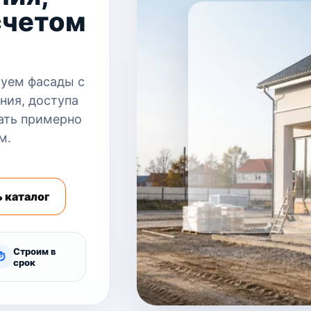
счетом
уем фасады с
ния, доступа
ать примерно
м.
 каталог
Строим в
⏱
срок