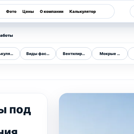
Фото
Цены
О компании
Калькулятор
работы
ькулятор фасада
Виды фасадов
Вентилируемые фасады
Мокрые фасады
ы под
м
ния,