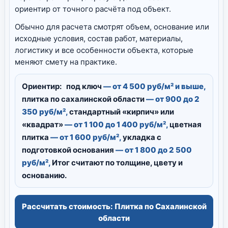
ориентир от точного расчёта под объект.
Обычно для расчета смотрят объем, основание или
исходные условия, состав работ, материалы,
логистику и все особенности объекта, которые
меняют смету на практике.
Ориентир:
под ключ
— от 4 500 руб/м² и выше,
плитка по сахалинской области
— от 900 до 2
350 руб/м²,
стандартный «кирпич» или
«квадрат»
— от 1 100 до 1 400 руб/м²,
цветная
плитка
— от 1 600 руб/м²,
укладка с
подготовкой основания
— от 1 800 до 2 500
руб/м²,
Итог считают по толщине, цвету и
основанию.
Рассчитать стоимость: Плитка по Сахалинской
области