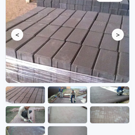
<
>
Брусчатка — мощение и
дорожки на участке.
Фото укладки брусчатки, дорожек и элементов
благоустройства участка.