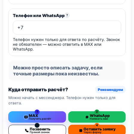
Телефон или WhatsApp
?
Телефон нужен только для ответа по расчёту. Звонок
не обязателен — можно ответить в MAX или
WhatsApp.
Можно просто описать задачу, если
точные размеры пока неизвестны.
Куда отправить расчёт?
Рекомендуем
Можно начать с мессенджера. Телефон нужен только для
ответа.
1
2
MAX
WhatsApp
Получить расчёт
Написать нам
3
4
Позвонить
Оставить заявку
Прямой звонок
Через форму