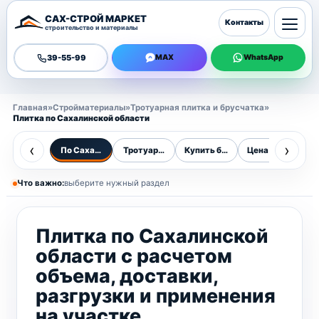
САХ-СТРОЙ МАРКЕТ
Контакты
строительство и материалы
39-55-99
MAX
WhatsApp
Главная
»
Стройматериалы
»
Тротуарная плитка и брусчатка
»
Плитка по Сахалинской области
‹
›
По Сахалинской области
Тротуарная плитка
Купить брусчатку
Цена за м²
Н
Что важно:
выберите нужный раздел
Плитка по Сахалинской
области с расчетом
объема, доставки,
разгрузки и применения
на участке