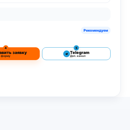
Рекомендуем
4
5
авить заявку
Telegram
з форму
Доп. канал