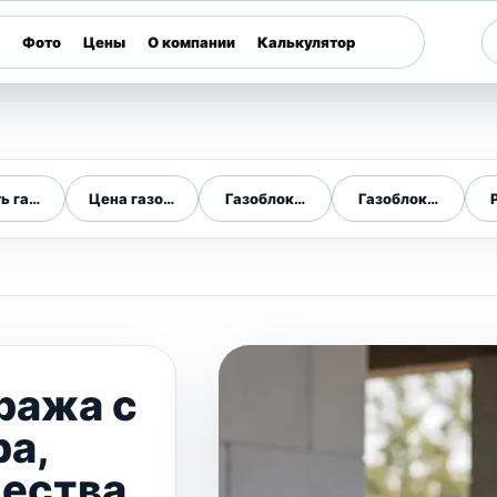
Фото
Цены
О компании
Калькулятор
ь газоблок
Цена газоблока
Газоблоки в городе
Газоблоки по обла
ража с
а,
ества,