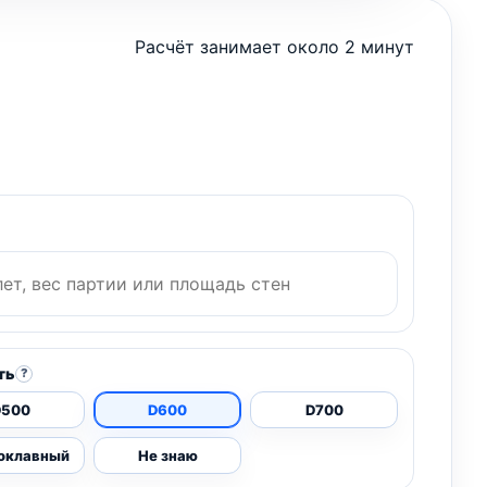
Расчёт занимает около 2 минут
ть
?
D500
D600
D700
оклавный
Не знаю