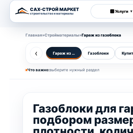
САХ-СТРОЙ МАРКЕТ
Услуги
▾
строительство и материалы
Главная
»
Стройматериалы
»
Гараж из газоблока
‹
Гараж из газоблока
Газоблоки
Купит
Что важно:
выберите нужный раздел
Газоблоки для га
подбором размер
плотности, колич