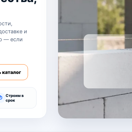
ости,
доставке и
о — если
 каталог
Строим в
⏱
срок