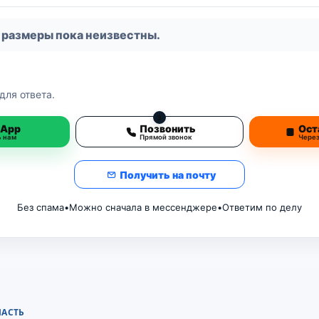
 размеры пока неизвестны.
для ответа.
3
sApp
Позвонить
Ост
ь нам
Прямой звонок
Чере
Получить на почту
Без спама
•
Можно сначала в мессенджере
•
Ответим по делу
ЛАСТЬ