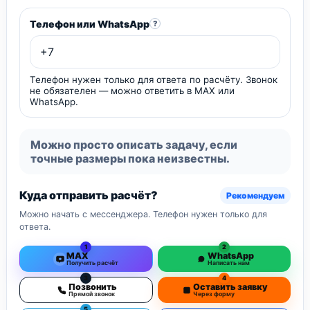
Телефон или WhatsApp
?
Телефон нужен только для ответа по расчёту. Звонок
не обязателен — можно ответить в MAX или
WhatsApp.
Можно просто описать задачу, если
точные размеры пока неизвестны.
Куда отправить расчёт?
Рекомендуем
Можно начать с мессенджера. Телефон нужен только для
ответа.
1
2
MAX
WhatsApp
Получить расчёт
Написать нам
3
4
Позвонить
Оставить заявку
Прямой звонок
Через форму
5