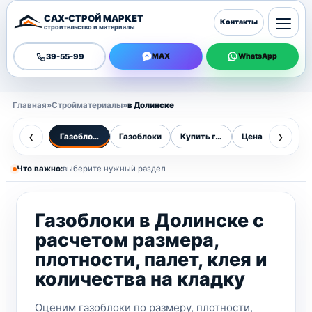
САХ-СТРОЙ МАРКЕТ
Контакты
строительство и материалы
39-55-99
MAX
WhatsApp
Главная
»
Стройматериалы
»
в Долинске
‹
›
Газоблоки в Долинске
Газоблоки
Купить газоблок
Цена газоблока
Г
Что важно:
выберите нужный раздел
Газоблоки в Долинске с
расчетом размера,
плотности, палет, клея и
количества на кладку
Оценим газоблоки по размеру, плотности,