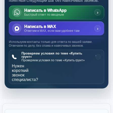
понятный следующий шаг без навязчивых звонков.
Написать в WhatsApp
›
Быстрый ответ по вводным
Написать в MAX
›
Ответим в MAX, если вам удобнее там
Используем контакты только для ответа по вашей заявке.
Отвечаем по делу, без спама и навязчивых звонков.
Проверяем условия по теме «Купить
›
грунт»
Проверяем условия по теме «Купить грунт»
Нужен
короткий
звонок
специалиста?