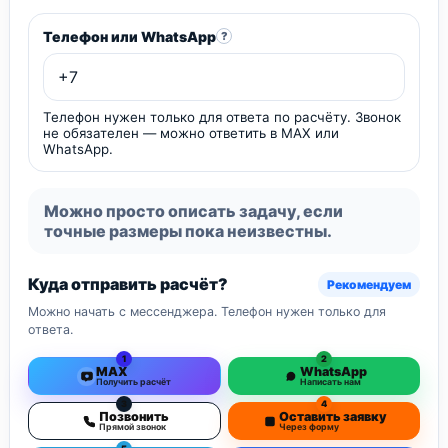
Телефон или WhatsApp
?
Телефон нужен только для ответа по расчёту. Звонок
не обязателен — можно ответить в MAX или
WhatsApp.
Можно просто описать задачу, если
точные размеры пока неизвестны.
Куда отправить расчёт?
Рекомендуем
Можно начать с мессенджера. Телефон нужен только для
ответа.
1
2
MAX
WhatsApp
Получить расчёт
Написать нам
3
4
Позвонить
Оставить заявку
Прямой звонок
Через форму