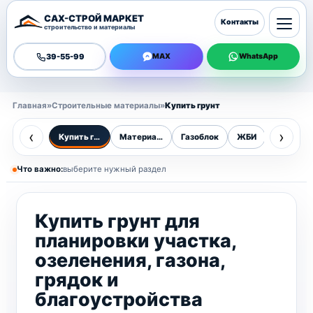
САХ-СТРОЙ МАРКЕТ
Контакты
строительство и материалы
39-55-99
MAX
WhatsApp
Главная
»
Строительные материалы
»
Купить грунт
‹
›
Купить грунт
Материалы
Газоблок
ЖБИ
Бордюр
Что важно:
выберите нужный раздел
Купить грунт для
планировки участка,
озеленения, газона,
грядок и
благоустройства