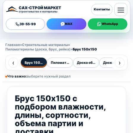
САХ-СТРОЙ МАРКЕТ
Контакты
строительство и материалы
39-55-99
MAX
WhatsApp
Главная
»
Строительные материалы
»
Пиломатериалы (доска, брус, рейка)
»
Брус 150х150
‹
›
Брус 150х150
Пиломатериалы (доска, брус, рейка)
Доска обрезная
Доска необрезн
Ц
Что важно:
выберите нужный раздел
Брус 150х150 с
подбором влажности,
длины, сортности,
объема партии и
доставки