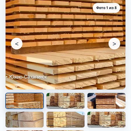
Фото 1 из 8
<
>
Материалы для объекта
Видно материал, который используют в
работе.