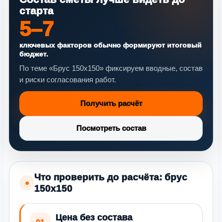
старта
5–7
ключевых факторов обычно формируют итоговый
бюджет.
По теме «Брус 150х150» фиксируем вводные, состав
и риски согласования работ.
Получить расчёт
Посмотреть состав
Что проверить до расчёта: брус
●
150х150
Цена без состава