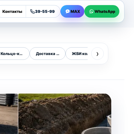
Контакты
39-55-99
MAX
WhatsApp
›
Кольцо-крышка-дно
Доставка ЖБИ колец
ЖБИ кольца 1 метр
ЖБИ кольца 