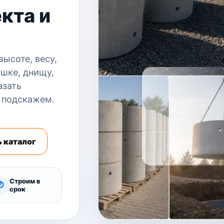
кта и
ысоте, весу,
шке, днищу,
азать
 подскажем.
 каталог
Строим в
⏱
срок