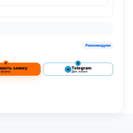
Рекомендуем
4
5
авить заявку
Telegram
з форму
Доп. канал