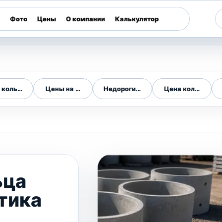
Фото
Цены
О компании
Калькулятор
я
 кольца
Цены на ЖБИ кольца
Недорогие ЖБИ кольца
Цена кольца 1 м
ьца
тика