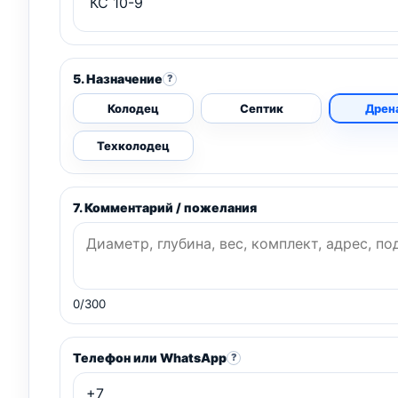
5. Назначение
?
Колодец
Септик
Дрен
Техколодец
7. Комментарий / пожелания
0/300
Телефон или WhatsApp
?