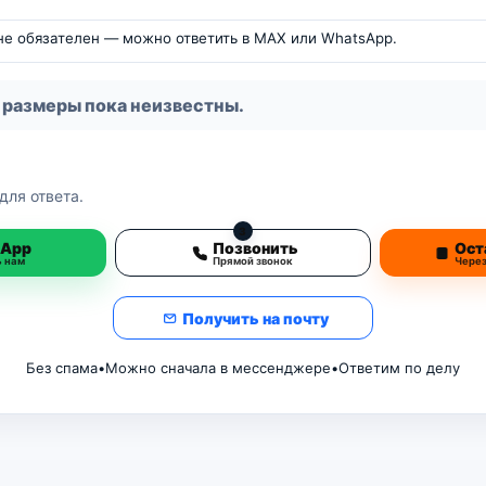
 не обязателен — можно ответить в MAX или WhatsApp.
 размеры пока неизвестны.
для ответа.
3
sApp
Позвонить
Ост
ь нам
Прямой звонок
Чере
Получить на почту
Без спама
•
Можно сначала в мессенджере
•
Ответим по делу