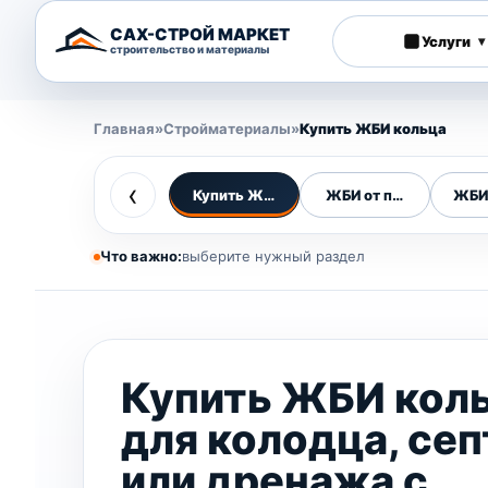
САХ-СТРОЙ МАРКЕТ
Услуги
▾
строительство и материалы
Главная
»
Стройматериалы
»
Купить ЖБИ кольца
‹
Купить ЖБИ кольца
ЖБИ от производител
ЖБИ
Что важно:
выберите нужный раздел
Купить ЖБИ кол
для колодца, сеп
или дренажа с