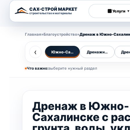
САХ-СТРОЙ МАРКЕТ
Услуги
▾
строительство и материалы
Главная
»
Благоустройство
»
Дренаж в Южно-Сахалин
‹
Южно-Сахалинск
Дренажные системы
Дре
Что важно:
выберите нужный раздел
Дренаж в Южно-
Сахалинске с ра
грунта, воды, ук