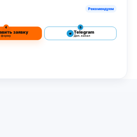
Рекомендуем
4
5
авить заявку
Telegram
з форму
Доп. канал