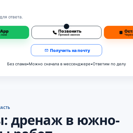
для ответа.
3
sApp
Позвонить
Ост
ь нам
Прямой звонок
Чере
Получить на почту
Без спама
•
Можно сначала в мессенджере
•
Ответим по делу
ЛАСТЬ
: дренаж в южно-