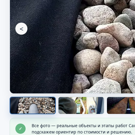
<
Дренажная линия на учас
Все фото — реальные объекты и этапы работ Са
✓
Видно направление отвода воды.
подскажем ориентир по стоимости и решению.