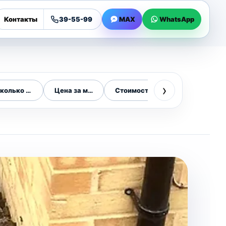
Контакты
39-55-99
MAX
WhatsApp
›
колько стоит
Цена за метр
Стоимость под ключ
Цена работ