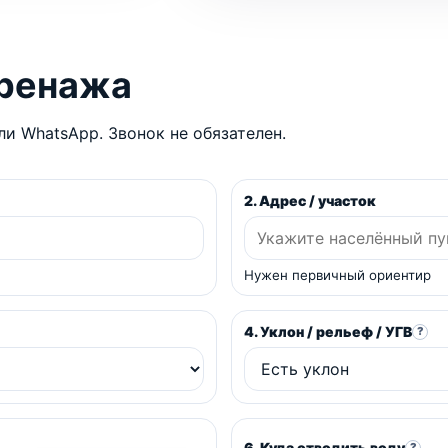
дренажа
и WhatsApp. Звонок не обязателен.
2. Адрес / участок
Нужен первичный ориентир
4. Уклон / рельеф / УГВ
?
6. Куда отводить воду
?