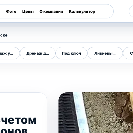
Фото
Цены
О компании
Калькулятор
ске
наж участка
Дренаж дома
Под ключ
Ливневый дренаж
С
счетом
лонов,