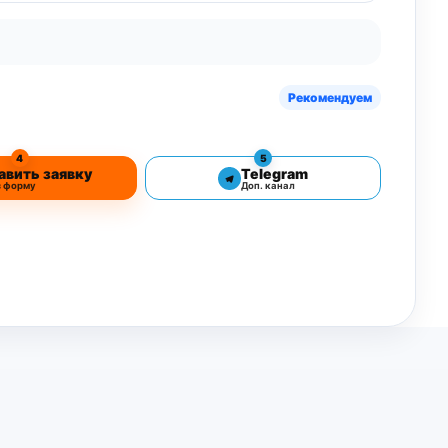
Рекомендуем
4
5
авить заявку
Telegram
з форму
Доп. канал