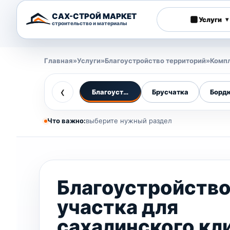
САХ-СТРОЙ МАРКЕТ
Услуги
▾
строительство и материалы
Главная
»
Услуги
»
Благоустройство территорий
»
Компл
‹
Благоустройство для Сахалина
Брусчатка
Борд
Что важно:
выберите нужный раздел
Благоустройств
участка для
сахалинского кл