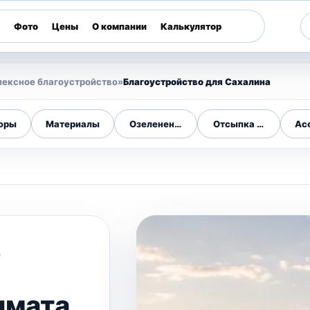
Фото
Цены
О компании
Калькулятор
ексное благоустройство
»
Благоустройство для Сахалина
юры
Материалы
Озеленение участков
Отсыпка и планиров
Ас
о
имата