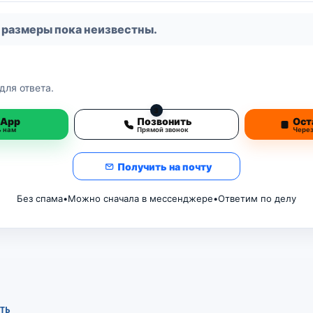
 размеры пока неизвестны.
для ответа.
3
sApp
Позвонить
Ост
ь нам
Прямой звонок
Чере
Получить на почту
Без спама
•
Можно сначала в мессенджере
•
Ответим по делу
ТЬ