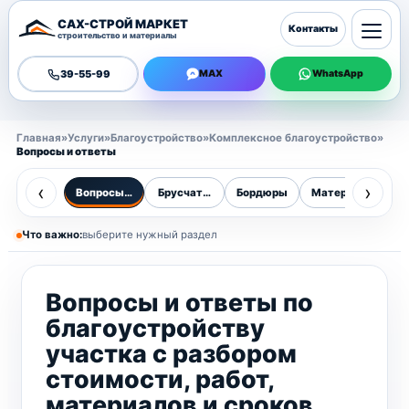
САХ-СТРОЙ МАРКЕТ
Контакты
строительство и материалы
39-55-99
MAX
WhatsApp
Главная
»
Услуги
»
Благоустройство
»
Комплексное благоустройство
»
Вопросы и ответы
‹
›
Вопросы и ответы
Брусчатка
Бордюры
Материалы
Оз
Что важно:
выберите нужный раздел
Вопросы и ответы по
благоустройству
участка с разбором
стоимости, работ,
материалов и сроков