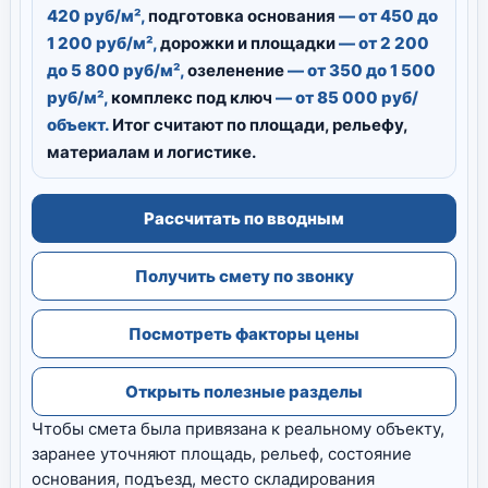
420 руб/м²,
подготовка основания
— от 450 до
1 200 руб/м²,
дорожки и площадки
— от 2 200
до 5 800 руб/м²,
озеленение
— от 350 до 1 500
руб/м²,
комплекс под ключ
— от 85 000 руб/
объект.
Итог считают по площади, рельефу,
материалам и логистике.
Рассчитать по вводным
Получить смету по звонку
Посмотреть факторы цены
Открыть полезные разделы
Чтобы смета была привязана к реальному объекту,
заранее уточняют площадь, рельеф, состояние
основания, подъезд, место складирования