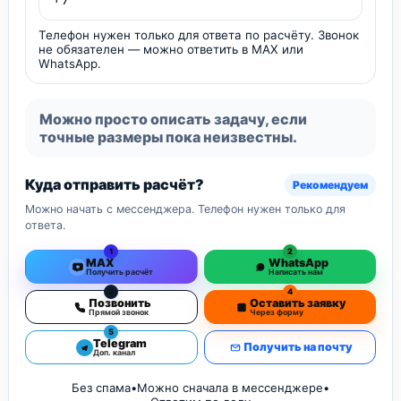
Телефон нужен только для ответа по расчёту. Звонок
не обязателен — можно ответить в MAX или
WhatsApp.
Можно просто описать задачу, если
точные размеры пока неизвестны.
Куда отправить расчёт?
Рекомендуем
Можно начать с мессенджера. Телефон нужен только для
ответа.
1
2
MAX
WhatsApp
Получить расчёт
Написать нам
3
4
Позвонить
Оставить заявку
Прямой звонок
Через форму
5
Telegram
Получить на почту
Доп. канал
Без спама
•
Можно сначала в мессенджере
•