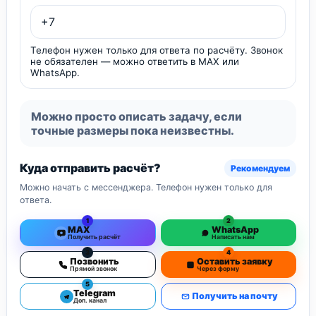
Телефон нужен только для ответа по расчёту. Звонок
не обязателен — можно ответить в MAX или
WhatsApp.
Можно просто описать задачу, если
точные размеры пока неизвестны.
Куда отправить расчёт?
Рекомендуем
Можно начать с мессенджера. Телефон нужен только для
ответа.
1
2
MAX
WhatsApp
Получить расчёт
Написать нам
3
4
Позвонить
Оставить заявку
Прямой звонок
Через форму
5
Telegram
Получить на почту
Доп. канал