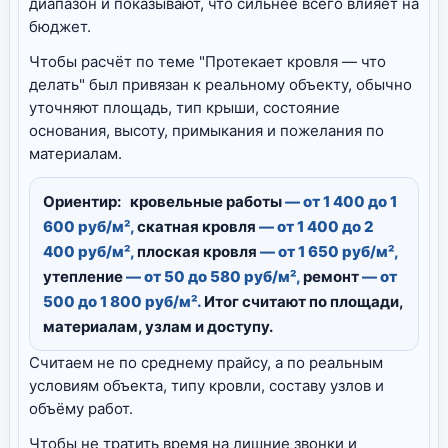
диапазон и показывают, что сильнее всего влияет на
бюджет.
Чтобы расчёт по теме "Протекает кровля — что
делать" был привязан к реальному объекту, обычно
уточняют площадь, тип крыши, состояние
основания, высоту, примыкания и пожелания по
материалам.
Ориентир:
кровельные работы
— от 1 400 до 1
600 руб/м²,
скатная кровля
— от 1 400 до 2
400 руб/м²,
плоская кровля
— от 1 650 руб/м²,
утепление
— от 50 до 580 руб/м²,
ремонт
— от
500 до 1 800 руб/м².
Итог считают по площади,
материалам, узлам и доступу.
Считаем не по среднему прайсу, а по реальным
условиям объекта, типу кровли, составу узлов и
объёму работ.
Чтобы не тратить время на лишние звонки и