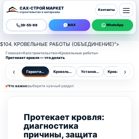
САХ-СТРОЙ МАРКЕТ
Контакты
строительство и материалы
39-55-99
MAX
WhatsApp
$104. КРОВЕЛЬНЫЕ РАБОТЫ (ОБЪЕДИНЕНИЕ)">
Главная
»
Капстроительство
»
Кровельные работы
»
Протекает кровля — что делать
‹
›
Гарантия 10 лет
Кровельные работы
Установка кровли
Кровля дома
К
Что важно:
выберите нужный раздел
Протекает кровля:
диагностика
причины, защита