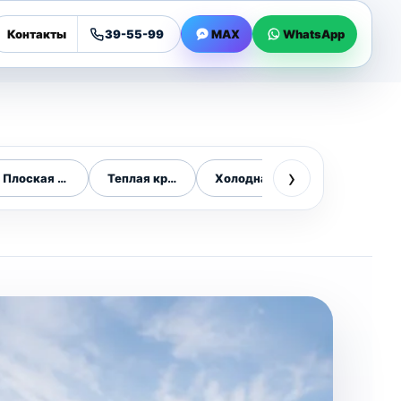
Контакты
39-55-99
MAX
WhatsApp
›
Плоская кровля
Теплая кровля
Холодная кровля
Ремонт кров