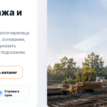
ажа и
аллочерепица
, основание,
указать
 подскажем.
 каталог
Строим в
⏱
срок