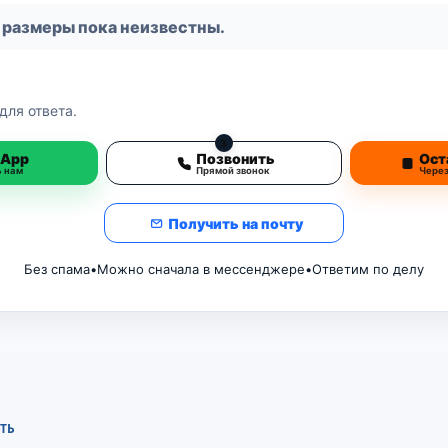
 размеры пока неизвестны.
для ответа.
3
sApp
Позвонить
Ост
ь нам
Прямой звонок
Чере
Получить на почту
Без спама
•
Можно сначала в мессенджере
•
Ответим по делу
ТЬ