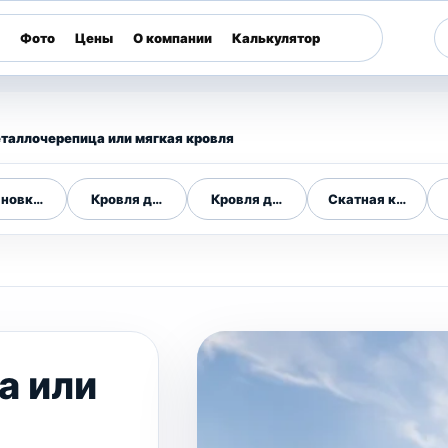
Фото
Цены
О компании
Калькулятор
таллочерепица или мягкая кровля
ановка кровли
Кровля дома
Кровля для дома
Скатная кровля
а или