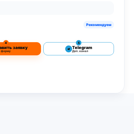
Рекомендуем
4
5
авить заявку
Telegram
з форму
Доп. канал