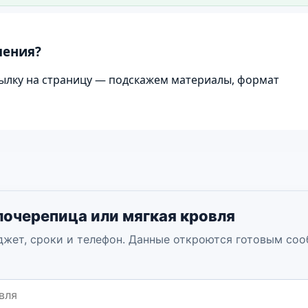
Используется как первый экран сайта.
шения?
ылку на страницу — подскажем материалы, формат
лочерепица или мягкая кровля
джет, сроки и телефон. Данные откроются готовым со