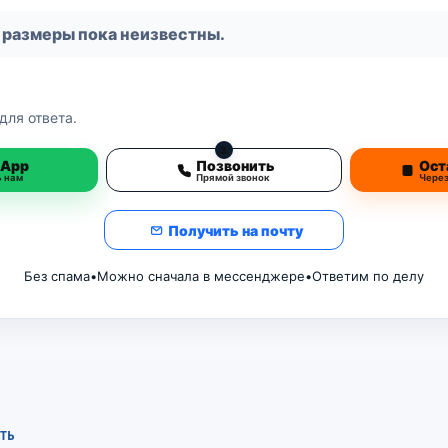
 размеры пока неизвестны.
для ответа.
3
sApp
Позвонить
Ост
ь нам
Прямой звонок
Чере
Получить на почту
Без спама
•
Можно сначала в мессенджере
•
Ответим по делу
ТЬ