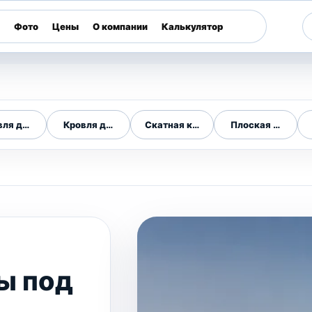
Фото
Цены
О компании
Калькулятор
вля дома
Кровля для дома
Скатная кровля
Плоская кровля
ы под
,