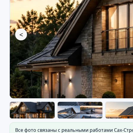
<
Кровельные работы — кро
Все фото связаны с реальными работами Сах-Стр