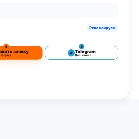
Рекомендуем
4
5
авить заявку
Telegram
з форму
Доп. канал