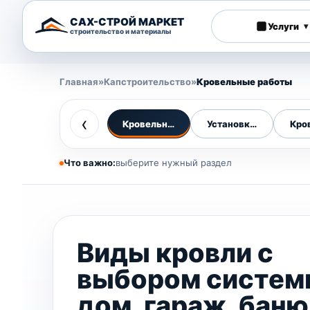
САХ-СТРОЙ МАРКЕТ
Услуги
▾
строительство и материалы
Главная
»
Капстроительство
»
Кровельные работы
‹
Кровельные работы
Установка кровли
Кро
Что важно:
выберите нужный раздел
Виды кровли с
выбором систем
дом, гараж, баню