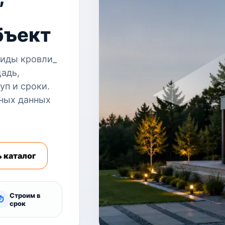
бъект
Виды кровли_
щадь,
уп и сроки.
ных данных
 каталог
Строим в
⏱
срок