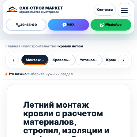
САХ-СТРОЙ МАРКЕТ
Контакты
строительство и материалы
39-55-99
MAX
WhatsApp
Главная
»
Капстроительство
»
кровли летом
‹
›
Монтаж кровли летом
Кровельные работы
Установка кровли
Кровля дома
К
Что важно:
выберите нужный раздел
Летний монтаж
кровли с расчетом
материалов,
стропил, изоляции и