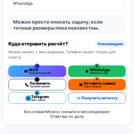
WhatsApp.
Можно просто описать задачу, если
точные размеры пока неизвестны.
Куда отправить расчёт?
Рекомендуем
Можно начать с мессенджера. Телефон нужен только для
ответа.
1
2
MAX
WhatsApp
Получить расчёт
Написать нам
3
4
Позвонить
Оставить заявку
Прямой звонок
Через форму
5
Telegram
Получить на почту
Доп. канал
Без спама
•
Можно сначала в мессенджере
•
Ответим по делу