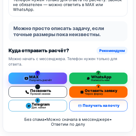
не обязателен — можно ответить в MAX или
WhatsApp.
Можно просто описать задачу, если
точные размеры пока неизвестны.
Куда отправить расчёт?
Рекомендуем
Можно начать с мессенджера. Телефон нужен только для
ответа.
1
2
MAX
WhatsApp
Получить расчёт
Написать нам
3
4
Позвонить
Оставить заявку
Прямой звонок
Через форму
5
Telegram
Получить на почту
Доп. канал
Без спама
•
Можно сначала в мессенджере
•
Ответим по делу