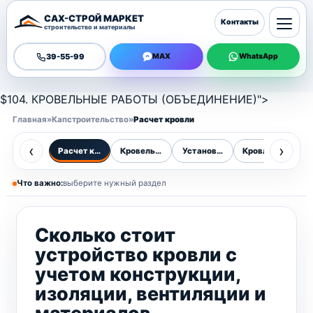
САХ-СТРОЙ МАРКЕТ
Контакты
строительство и материалы
39-55-99
MAX
WhatsApp
$104. КРОВЕЛЬНЫЕ РАБОТЫ (ОБЪЕДИНЕНИЕ)">
Главная
»
Капстроительство
»
Расчет кровли
‹
›
Расчет кровли
Кровельные работы
Установка кровли
Кровля дома
К
Что важно:
выберите нужный раздел
Сколько стоит
устройство кровли с
учетом конструкции,
изоляции, вентиляции и