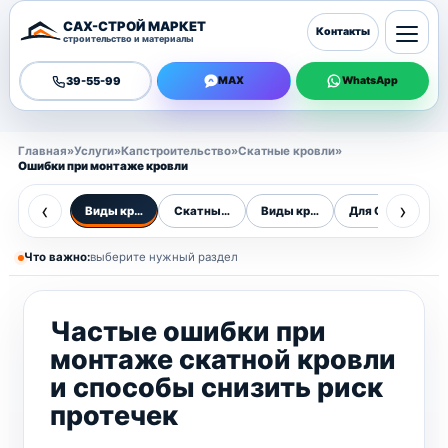
САХ-СТРОЙ МАРКЕТ
Контакты
строительство и материалы
39-55-99
MAX
WhatsApp
Главная
»
Услуги
»
Капстроительство
»
Скатные кровли
»
Ошибки при монтаже кровли
‹
›
Виды кровель
Скатные кровли
Виды кровель
Для Сахалина
О
Что важно:
выберите нужный раздел
Частые ошибки при
монтаже скатной кровли
и способы снизить риск
протечек