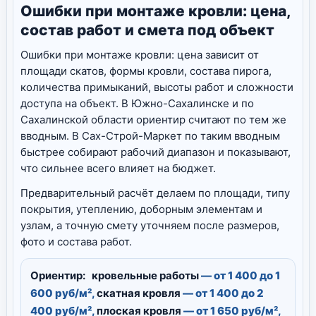
Ошибки при монтаже кровли: цена,
состав работ и смета под объект
Ошибки при монтаже кровли: цена зависит от
площади скатов, формы кровли, состава пирога,
количества примыканий, высоты работ и сложности
доступа на объект. В Южно-Сахалинске и по
Сахалинской области ориентир считают по тем же
вводным. В Сах-Строй-Маркет по таким вводным
быстрее собирают рабочий диапазон и показывают,
что сильнее всего влияет на бюджет.
Предварительный расчёт делаем по площади, типу
покрытия, утеплению, доборным элементам и
узлам, а точную смету уточняем после размеров,
фото и состава работ.
Ориентир:
кровельные работы
— от 1 400 до 1
600 руб/м²,
скатная кровля
— от 1 400 до 2
400 руб/м²,
плоская кровля
— от 1 650 руб/м²,