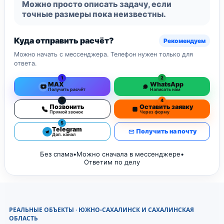
Можно просто описать задачу, если
точные размеры пока неизвестны.
Куда отправить расчёт?
Рекомендуем
Можно начать с мессенджера. Телефон нужен только для
ответа.
1
2
MAX
WhatsApp
Получить расчёт
Написать нам
3
4
Позвонить
Оставить заявку
Прямой звонок
Через форму
5
Telegram
Получить на почту
Доп. канал
Без спама
•
Можно сначала в мессенджере
•
Ответим по делу
РЕАЛЬНЫЕ ОБЪЕКТЫ · ЮЖНО-САХАЛИНСК И САХАЛИНСКАЯ
ОБЛАСТЬ