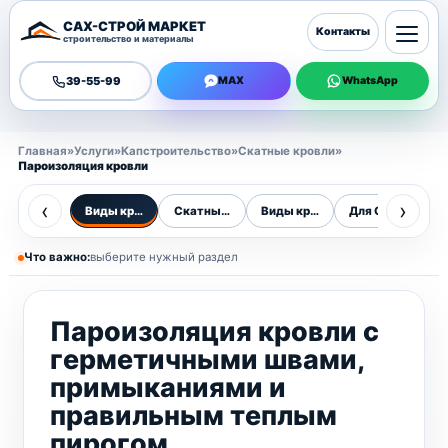
САХ-СТРОЙ МАРКЕТ
Контакты
строительство и материалы
39-55-99
MAX
WhatsApp
Главная
»
Услуги
»
Капстроительство
»
Скатные кровли
»
Пароизоляция кровли
‹
›
Виды кровель
Скатные кровли
Виды кровель
Для Сахалина
О
Что важно:
выберите нужный раздел
Пароизоляция кровли с
герметичными швами,
примыканиями и
правильным теплым
пирогом