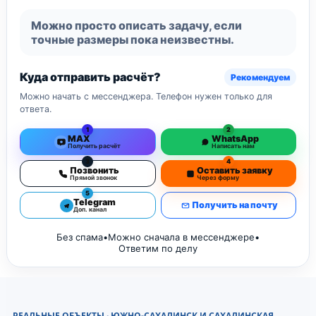
Можно просто описать задачу, если
точные размеры пока неизвестны.
Куда отправить расчёт?
Рекомендуем
Можно начать с мессенджера. Телефон нужен только для
ответа.
1
2
MAX
WhatsApp
Получить расчёт
Написать нам
3
4
Позвонить
Оставить заявку
Прямой звонок
Через форму
5
Telegram
Получить на почту
Доп. канал
Без спама
•
Можно сначала в мессенджере
•
Ответим по делу
РЕАЛЬНЫЕ ОБЪЕКТЫ · ЮЖНО-САХАЛИНСК И САХАЛИНСКАЯ