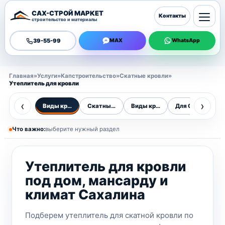
САХ-СТРОЙ МАРКЕТ
Контакты
строительство и материалы
39-55-99
MAX
WhatsApp
Главная
»
Услуги
»
Капстроительство
»
Скатные кровли
»
Утеплитель для кровли
‹
›
Виды кровель
Скатные кровли
Виды кровель
Для Сахалина
О
Что важно:
выберите нужный раздел
Утеплитель для кровли
под дом, мансарду и
климат Сахалина
Подберем утеплитель для скатной кровли по