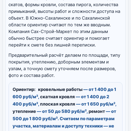
скатов, формы кровли, состава пирога, количества
примыканий, высоты работ и сложности доступа на
объект. В Южно-Сахалинске и по Сахалинской
области ориентир считают по тем же вводным.
Компания Сах-Строй-Маркет по этим данным
обычно быстрее считает ориентир и помогает
перейти к смете без лишней переписки.
Предварительный расчёт делаем по площади, типу
покрытия, утеплению, доборным элементам и
узлам, а точную смету уточняем после размеров,
фото и состава работ.
Ориентир:
кровельные работы
— от 1 400 до 1
600 руб/м²,
скатная кровля
— от 1 400 до 2
400 руб/м²,
плоская кровля
— от 1 650 руб/м²,
утепление
— от 50 до 580 руб/м²,
ремонт
— от
500 до 1 800 руб/м². Считаем по параметрам
участка, материалам и доступу техники — не