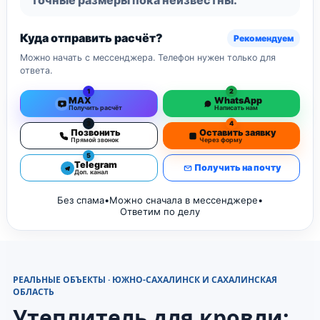
Куда отправить расчёт?
Рекомендуем
Можно начать с мессенджера. Телефон нужен только для
ответа.
1
2
MAX
WhatsApp
Получить расчёт
Написать нам
3
4
Позвонить
Оставить заявку
Прямой звонок
Через форму
5
Telegram
Получить на почту
Доп. канал
Без спама
•
Можно сначала в мессенджере
•
Ответим по делу
РЕАЛЬНЫЕ ОБЪЕКТЫ · ЮЖНО-САХАЛИНСК И САХАЛИНСКАЯ
ОБЛАСТЬ
Утеплитель для кровли: