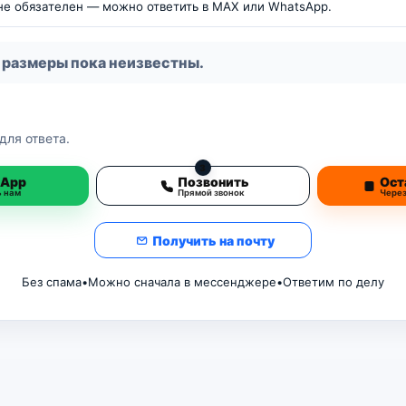
 не обязателен — можно ответить в MAX или WhatsApp.
 размеры пока неизвестны.
для ответа.
3
sApp
Позвонить
Ост
ь нам
Прямой звонок
Чере
Получить на почту
Без спама
•
Можно сначала в мессенджере
•
Ответим по делу