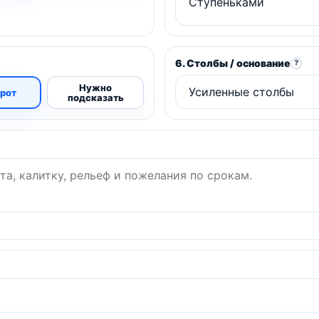
6. Столбы / основание
?
Нужно
орот
подсказать