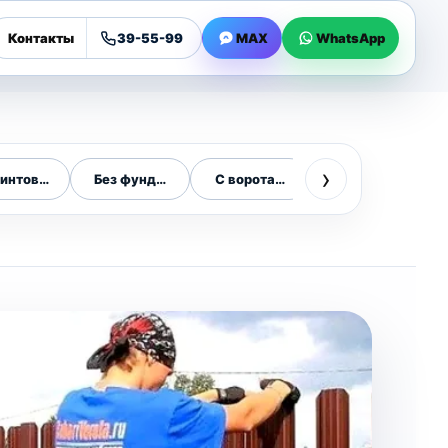
Контакты
39-55-99
MAX
WhatsApp
›
винтовых сваях
Без фундамента
С воротами и калиткой
Из профнастила