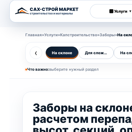
САХ-СТРОЙ МАРКЕТ
Услуги
▾
строительство и материалы
Главная
»
Услуги
»
Капстроительство
»
Заборы
»
На скл
‹
На склоне
Для сложного рельефа
На с
Что важно:
выберите нужный раздел
Заборы на склон
расчетом переп
высот, секций, о