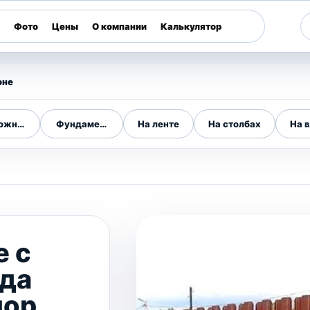
Фото
Цены
О компании
Калькулятор
оне
ложном рельефе
Фундамент для забора
На ленте
На столбах
На 
е с
ада
пор,