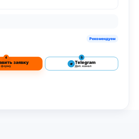
Рекомендуем
4
5
авить заявку
Telegram
з форму
Доп. канал