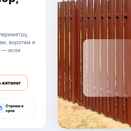
 периметру,
ам, воротам и
 — если
 каталог
Строим в
⏱
срок