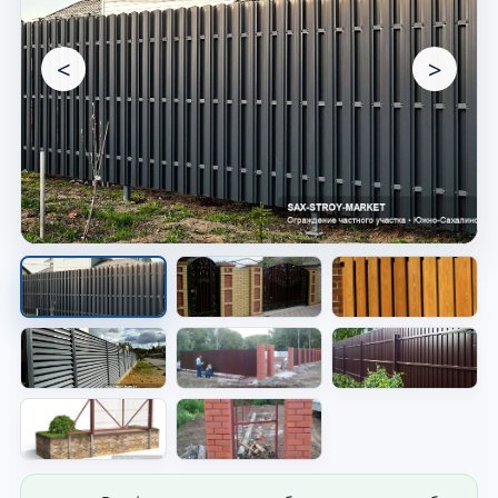
<
>
Забор вдоль участка
Видно готовое решение по периметру
участка.