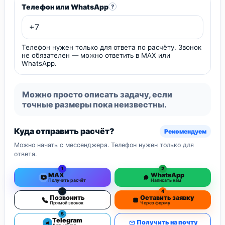
Телефон или WhatsApp
?
Телефон нужен только для ответа по расчёту. Звонок
не обязателен — можно ответить в MAX или
WhatsApp.
Можно просто описать задачу, если
точные размеры пока неизвестны.
Куда отправить расчёт?
Рекомендуем
Можно начать с мессенджера. Телефон нужен только для
ответа.
1
2
MAX
WhatsApp
Получить расчёт
Написать нам
3
4
Позвонить
Оставить заявку
Прямой звонок
Через форму
5
Telegram
Получить на почту