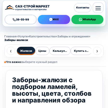
САХ-СТРОЙ МАРКЕТ
Контакты
строительство и материалы
39-55-99
MAX
WhatsApp
Главная
»
Услуги
»
Капстроительство
»
Заборы и ограждения
»
Заборы-жалюзи
‹
›
Жалюзи
Цены
Калькулятор
Купить забор
Установ
Что важно:
выберите нужный раздел
Заборы-жалюзи с
подбором ламелей,
высоты, цвета, столбов
и направления обзора