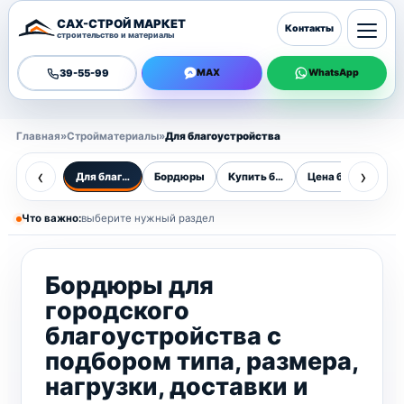
САХ-СТРОЙ МАРКЕТ
Контакты
строительство и материалы
39-55-99
MAX
WhatsApp
Главная
»
Стройматериалы
»
Для благоустройства
‹
›
Для благоустройства
Бордюры
Купить бордюры
Цена бордюра за 
Ст
Что важно:
выберите нужный раздел
Бордюры для
городского
благоустройства с
подбором типа, размера,
нагрузки, доставки и