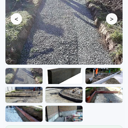
<
>
Бордюры — монтаж и готовый
край участка.
Фото бордюров, дорожек и элементов
благоустройства для частного участка.