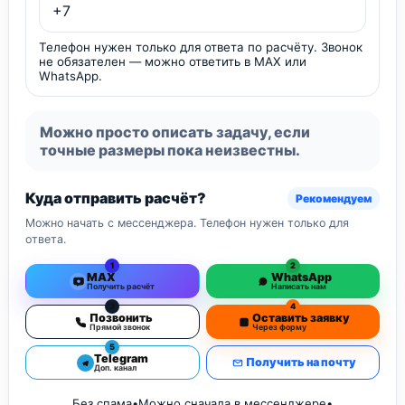
Телефон нужен только для ответа по расчёту. Звонок
не обязателен — можно ответить в MAX или
WhatsApp.
Можно просто описать задачу, если
точные размеры пока неизвестны.
Куда отправить расчёт?
Рекомендуем
Можно начать с мессенджера. Телефон нужен только для
ответа.
1
2
MAX
WhatsApp
Получить расчёт
Написать нам
3
4
Позвонить
Оставить заявку
Прямой звонок
Через форму
5
Telegram
Получить на почту
Доп. канал
Без спама
•
Можно сначала в мессенджере
•