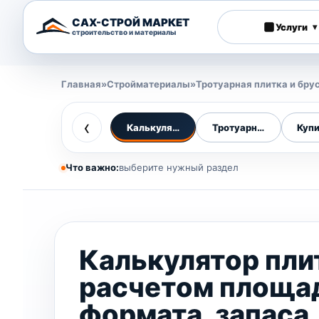
САХ-СТРОЙ МАРКЕТ
Услуги
▾
строительство и материалы
Главная
»
Стройматериалы
»
Тротуарная плитка и бру
‹
Калькулятор плитки
Тротуарная плитка
Купи
Что важно:
выберите нужный раздел
Калькулятор пли
расчетом площа
формата, запаса