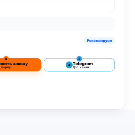
Рекомендуем
4
5
авить заявку
Telegram
з форму
Доп. канал