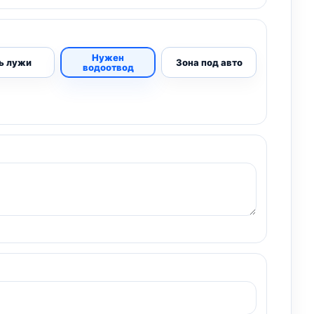
Нужен
ь лужи
Зона под авто
водоотвод