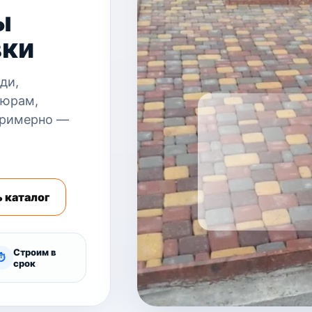
ы
вки
ди,
дюрам,
примерно —
 каталог
Строим в
⏱
срок