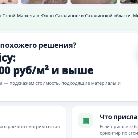
х-Строй-Маркета в Южно-Сахалинске и Сахалинской области. 
 похожего решения?
су:
500 руб/м² и выше
ка — подскажем стоимость, подходящие материалы и
Что присла
▣
ого расчёта смотрим состав
Если пришлёте б
ориентир по сто