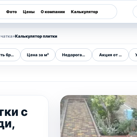
Фото
Цены
О компании
Калькулятор
счатка
»
Калькулятор плитки
ть брусчатку
Цена за м²
Недорогая плитка
Акция от 200 м²
тки с
ди,