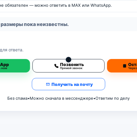
 не обязателен — можно ответить в MAX или WhatsApp.
 размеры пока неизвестны.
для ответа.
3
sApp
Позвонить
Ост
ь нам
Прямой звонок
Чере
Получить на почту
Без спама
•
Можно сначала в мессенджере
•
Ответим по делу