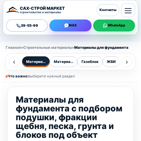
САХ-СТРОЙ МАРКЕТ
Контакты
строительство и материалы
39-55-99
MAX
WhatsApp
Главная
»
Строительные материалы
»
Материалы для фундамента
‹
›
Материалы для фундамента
Материалы
Газоблок
ЖБИ
Бордюр
Что важно:
выберите нужный раздел
Материалы для
фундамента с подбором
подушки, фракции
щебня, песка, грунта и
блоков под объект