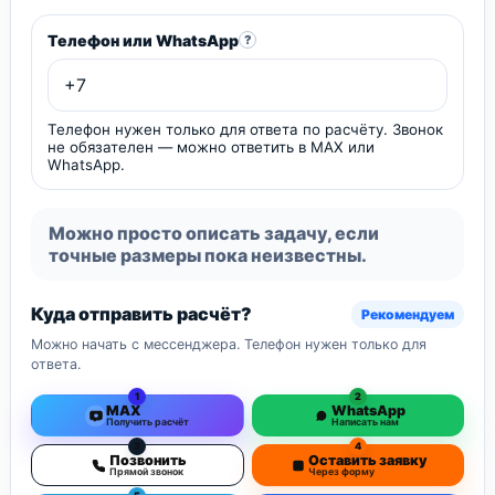
Телефон или WhatsApp
?
Телефон нужен только для ответа по расчёту. Звонок
не обязателен — можно ответить в MAX или
WhatsApp.
Можно просто описать задачу, если
точные размеры пока неизвестны.
Куда отправить расчёт?
Рекомендуем
Можно начать с мессенджера. Телефон нужен только для
ответа.
1
2
MAX
WhatsApp
Получить расчёт
Написать нам
3
4
Позвонить
Оставить заявку
Прямой звонок
Через форму