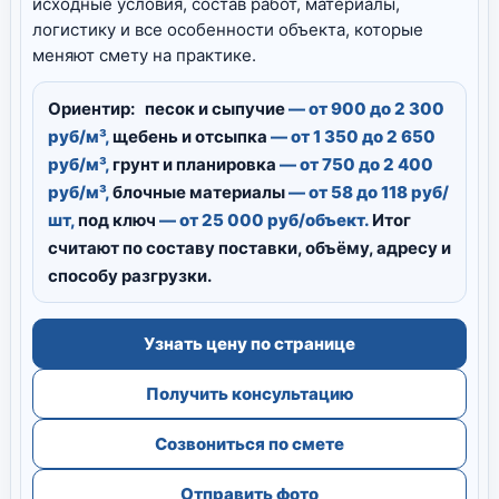
исходные условия, состав работ, материалы,
логистику и все особенности объекта, которые
меняют смету на практике.
Ориентир:
песок и сыпучие
— от 900 до 2 300
руб/м³,
щебень и отсыпка
— от 1 350 до 2 650
руб/м³,
грунт и планировка
— от 750 до 2 400
руб/м³,
блочные материалы
— от 58 до 118 руб/
шт,
под ключ
— от 25 000 руб/объект.
Итог
считают по составу поставки, объёму, адресу и
способу разгрузки.
Узнать цену по странице
Получить консультацию
Созвониться по смете
Отправить фото