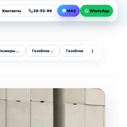
Контакты
39-55-99
MAX
WhatsApp
›
сти
Размеры газоблока
Газоблок 600х300х200
Газоблок 200 мм
Газоблок 300