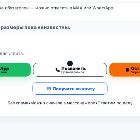
 не обязателен — можно ответить в MAX или WhatsApp.
 размеры пока неизвестны.
для ответа.
3
sApp
Позвонить
Ост
ь нам
Прямой звонок
Чере
Получить на почту
Без спама
•
Можно сначала в мессенджере
•
Ответим по делу