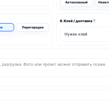
Автоклавный
Неавт
6. Клей / доставка
?
аж
Перегородки