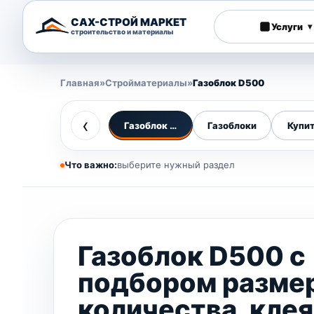
САХ-СТРОЙ МАРКЕТ
Услуги
▾
строительство и материалы
Главная
»
Стройматериалы
»
Газоблок D500
‹
Газоблок D500
Газоблоки
Купит
Что важно:
выберите нужный раздел
Газоблок D500 с
подбором размер
количества, клея