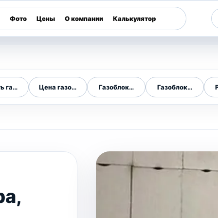
Фото
Цены
О компании
Калькулятор
ь газоблок
Цена газоблока
Газоблоки в городе
Газоблоки по обла
а,
,