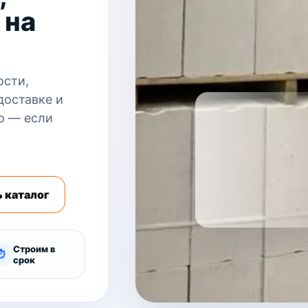
 на
ости,
доставке и
о — если
 каталог
Строим в
⏱
срок