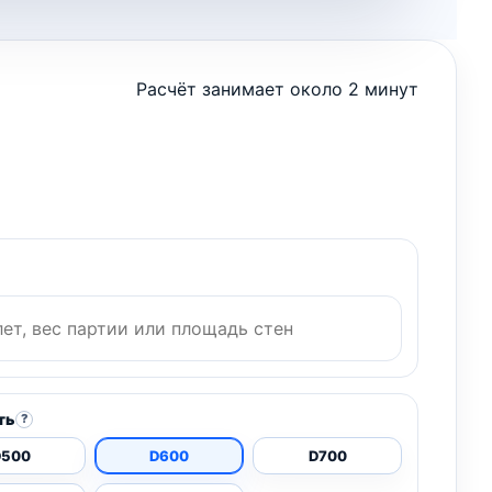
Расчёт занимает около 2 минут
ть
?
D500
D600
D700