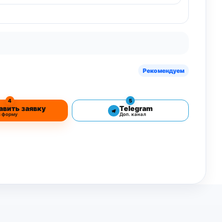
Рекомендуем
4
5
авить заявку
Telegram
з форму
Доп. канал