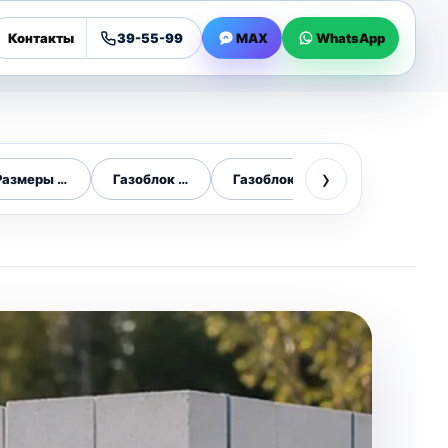
Контакты
39-55-99
MAX
WhatsApp
›
сти
Размеры газоблока
Газоблок 600х300х200
Газоблок 200 мм
Газоблок 300