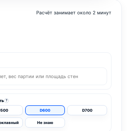
Расчёт занимает около 2 минут
ть
?
D500
D600
D700
оклавный
Не знаю