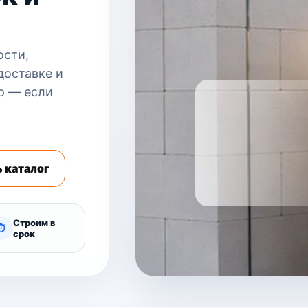
ости,
доставке и
о — если
 каталог
Строим в
⏱
срок