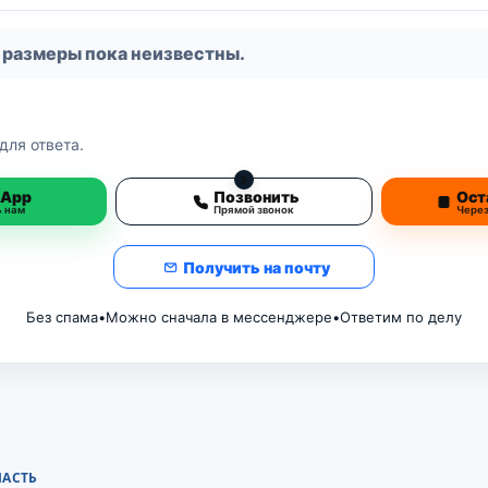
 размеры пока неизвестны.
для ответа.
3
sApp
Позвонить
Ост
ь нам
Прямой звонок
Чере
Получить на почту
Без спама
•
Можно сначала в мессенджере
•
Ответим по делу
ЛАСТЬ