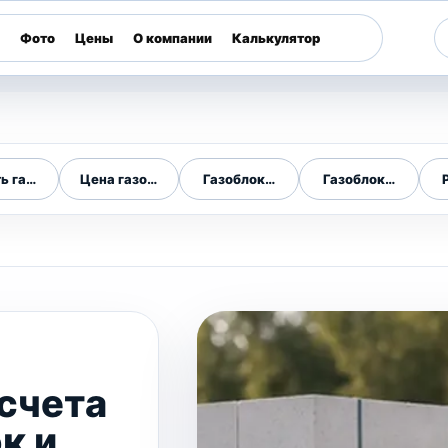
Фото
Цены
О компании
Калькулятор
ь газоблок
Цена газоблока
Газоблоки в городе
Газоблоки по обла
асчета
к и