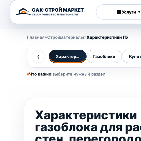
САХ-СТРОЙ МАРКЕТ
Услуги
▾
строительство и материалы
Главная
»
Стройматериалы
»
Характеристики ГБ
‹
Характеристики
Газоблоки
Купит
Что важно:
выберите нужный раздел
Характеристики
газоблока для р
стен, перегородо