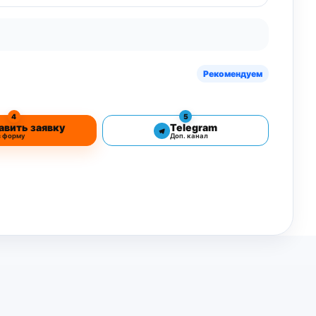
Рекомендуем
4
5
авить заявку
Telegram
з форму
Доп. канал