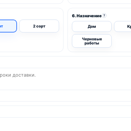
6. Назначение
?
рт
2 сорт
Дом
К
Черновые
работы