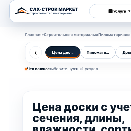
САХ-СТРОЙ МАРКЕТ
Услуги
▾
строительство и материалы
Главная
»
Строительные материалы
»
Пиломатериалы (
‹
Цена доски
Пиломатериалы (доска
Дос
Что важно:
выберите нужный раздел
Цена доски с уч
сечения, длины,
влажности, сорт