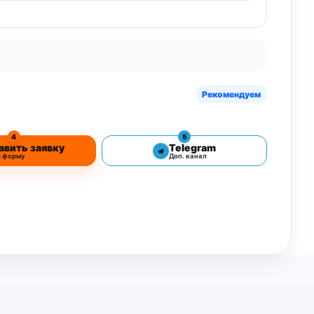
Рекомендуем
4
5
авить заявку
Telegram
з форму
Доп. канал