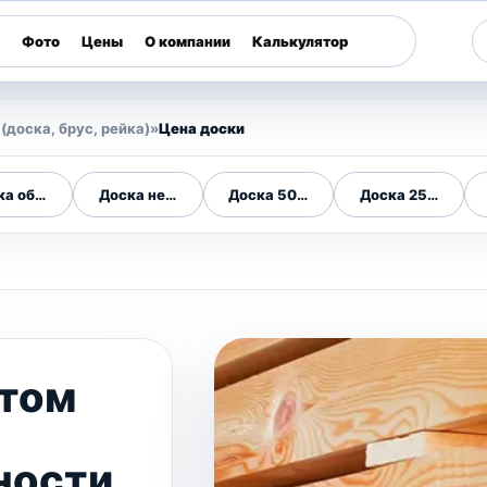
Фото
Цены
О компании
Калькулятор
доска, брус, рейка)
»
Цена доски
, брус, рейка)
ка обрезная
Доска необрезная
Доска 50х150
Доска 25х100
етом
ности,