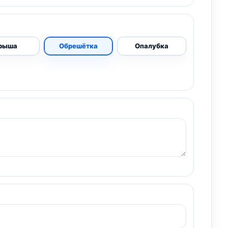
рыша
Обрешётка
Опалубка