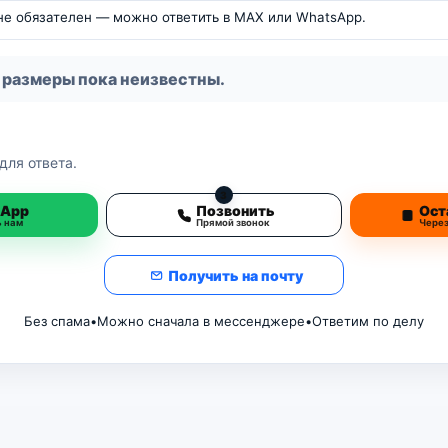
 не обязателен — можно ответить в MAX или WhatsApp.
 размеры пока неизвестны.
для ответа.
3
sApp
Позвонить
Ост
ь нам
Прямой звонок
Чере
Получить на почту
Без спама
•
Можно сначала в мессенджере
•
Ответим по делу