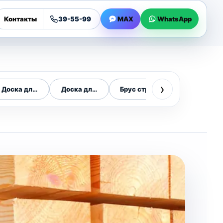
Контакты
39-55-99
MAX
WhatsApp
›
Доска для строительства
Доска для крыши
Брус строительный
Цена бруса