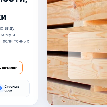
ки
о виду,
бъёму и
— если точных
 каталог
Строим в
⏱
срок