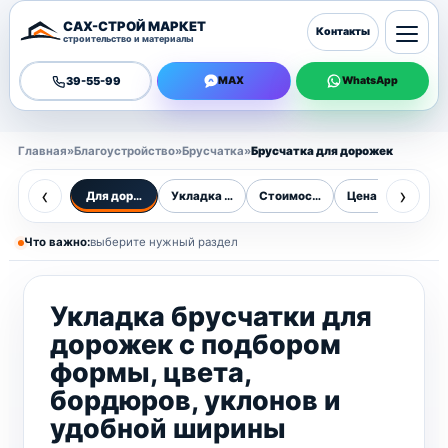
САХ-СТРОЙ МАРКЕТ
Контакты
строительство и материалы
39-55-99
MAX
WhatsApp
Главная
»
Благоустройство
»
Брусчатка
»
Брусчатка для дорожек
‹
›
Для дорожек
Укладка брусчатки
Стоимость укладки
Цена за м²
Ст
Что важно:
выберите нужный раздел
Укладка брусчатки для
дорожек с подбором
формы, цвета,
бордюров, уклонов и
удобной ширины