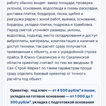
работу обычно входят: замер площади, проверка
уклонов, основания, водоотвода и схемы раскладки,
доставка плитки, бордюров, песка, щебня и
разгрузка рядом с зоной работ, выемка, основание,
бордюры, укладка плитки, подрезка и трамбовка.
Перед сметой уточняют размеры, уклоны,
водоотвод, подъезд, место складирования и доступ
виброплиты, материалы, комплектация и наличие и
доступ техники; так расчёт сразу получается
привязанным к объекту, а не к усреднённой строке
прайса. В Южно-Сахалинске и по Сахалинской
области ориентир считают по тем же вводным. В
Сах-Строй-Маркет по таким параметрам проще
сразу отделить базовый ориентир от точного
расчёта под объект.
Ориентир:
под ключ
— от 4 500 руб/м² и выше,
укладка на готовое основание
— от 1 000 до 1
300 руб/м²,
укладка с подготовкой основания