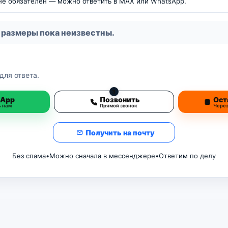
 не обязателен — можно ответить в MAX или WhatsApp.
 размеры пока неизвестны.
для ответа.
3
sApp
Позвонить
Ост
ь нам
Прямой звонок
Чере
Получить на почту
Без спама
•
Можно сначала в мессенджере
•
Ответим по делу