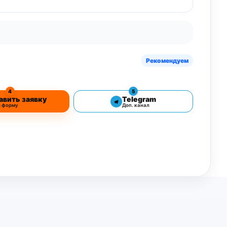
Рекомендуем
4
5
авить заявку
Telegram
з форму
Доп. канал