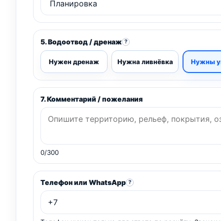
5. Водоотвод / дренаж
?
Нужен дренаж
Нужна ливнёвка
Нужны у
7. Комментарий / пожелания
0/300
Телефон или WhatsApp
?