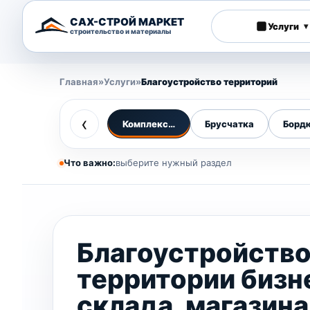
САХ-СТРОЙ МАРКЕТ
Услуги
▾
строительство и материалы
Главная
»
Услуги
»
Благоустройство территорий
‹
Комплексное благоустройство
Брусчатка
Борд
Что важно:
выберите нужный раздел
Благоустройств
территории бизн
склада, магазина