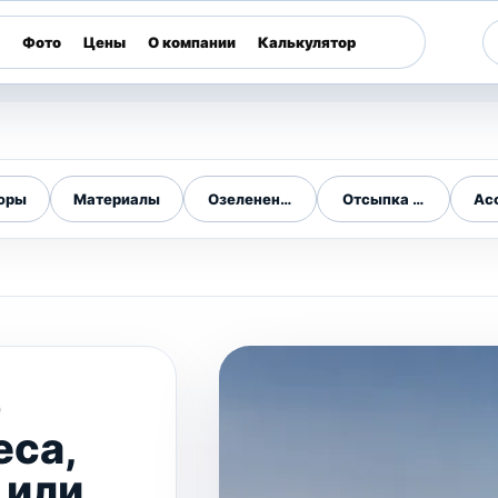
Фото
Цены
О компании
Калькулятор
юры
Материалы
Озеленение участков
Отсыпка и планиров
Ас
о
еса,
 или