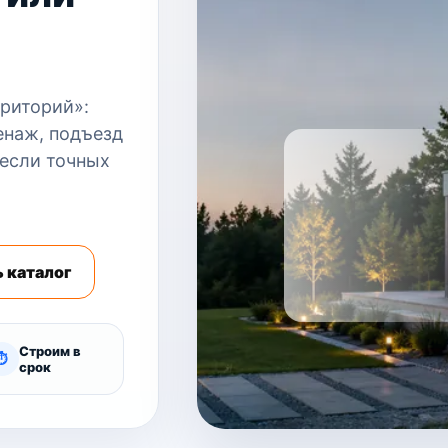
риторий»:
енаж, подъезд
 если точных
 каталог
Строим в
⏱
срок