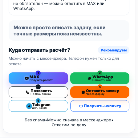
не обязателен — можно ответить в MAX или
WhatsApp.
Можно просто описать задачу, если
точные размеры пока неизвестны.
Куда отправить расчёт?
Рекомендуем
Можно начать с мессенджера. Телефон нужен только для
ответа.
1
2
MAX
WhatsApp
Получить расчёт
Написать нам
3
4
Позвонить
Оставить заявку
Прямой звонок
Через форму
5
Telegram
Получить на почту
Доп. канал
Без спама
•
Можно сначала в мессенджере
•
Ответим по делу