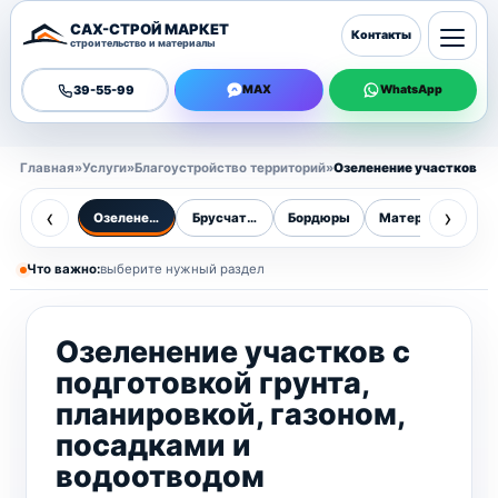
САХ-СТРОЙ МАРКЕТ
Контакты
строительство и материалы
39-55-99
MAX
WhatsApp
Главная
»
Услуги
»
Благоустройство территорий
»
Озеленение участков
‹
›
Озеленение участков
Брусчатка
Бордюры
Материалы
От
Что важно:
выберите нужный раздел
Озеленение участков с
подготовкой грунта,
планировкой, газоном,
посадками и
водоотводом