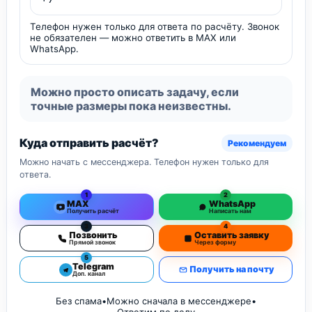
Телефон нужен только для ответа по расчёту. Звонок
не обязателен — можно ответить в MAX или
WhatsApp.
Можно просто описать задачу, если
точные размеры пока неизвестны.
Куда отправить расчёт?
Рекомендуем
Можно начать с мессенджера. Телефон нужен только для
ответа.
1
2
MAX
WhatsApp
Получить расчёт
Написать нам
3
4
Позвонить
Оставить заявку
Прямой звонок
Через форму
5
Telegram
Получить на почту
Доп. канал
Без спама
•
Можно сначала в мессенджере
•
Ответим по делу