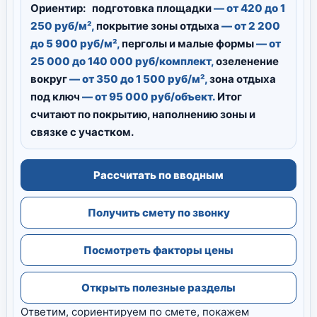
Ориентир:
подготовка площадки
— от 420 до 1
250 руб/м²,
покрытие зоны отдыха
— от 2 200
до 5 900 руб/м²,
перголы и малые формы
— от
25 000 до 140 000 руб/комплект,
озеленение
вокруг
— от 350 до 1 500 руб/м²,
зона отдыха
под ключ
— от 95 000 руб/объект.
Итог
считают по покрытию, наполнению зоны и
связке с участком.
Рассчитать по вводным
Получить смету по звонку
Посмотреть факторы цены
Открыть полезные разделы
Ответим, сориентируем по смете, покажем