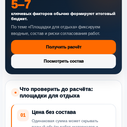
5–7
ключевых факторов обычно формируют итоговый
бюджет.
По теме «Площадки для отдыха» фиксируем
вводные, состав и риски согласования работ.
Получить расчёт
Посмотреть состав
Что проверить до расчёта:
●
площадки для отдыха
Цена без состава
01
Одинаковая сумма может скрывать
разный объём работ, материалов и