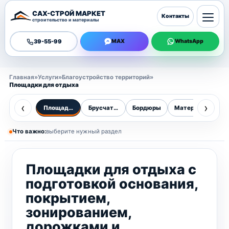
САХ-СТРОЙ МАРКЕТ
Контакты
строительство и материалы
39-55-99
MAX
WhatsApp
Главная
»
Услуги
»
Благоустройство территорий
»
Площадки для отдыха
‹
›
Площадки для отдыха
Брусчатка
Бордюры
Материалы
Оз
Что важно:
выберите нужный раздел
Площадки для отдыха с
подготовкой основания,
покрытием,
зонированием,
дорожками и