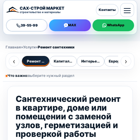
САХ-СТРОЙ МАРКЕТ
Контакты
строительство и материалы
39-55-99
MAX
WhatsApp
Главная
»
Услуги
»
Ремонт сантехники
‹
›
Ремонт сантехники
Капитальный ремонт
Интерьер дома
Евроремонт ква
К
Что важно:
выберите нужный раздел
Сантехнический ремонт
в квартире, доме или
помещении с заменой
узлов, герметизацией и
проверкой работы