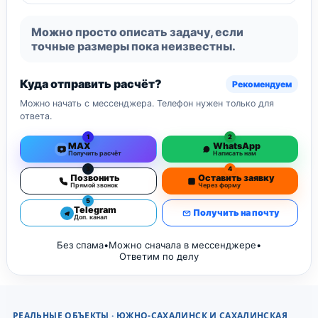
Можно просто описать задачу, если
точные размеры пока неизвестны.
Куда отправить расчёт?
Рекомендуем
Можно начать с мессенджера. Телефон нужен только для
ответа.
1
2
MAX
WhatsApp
Получить расчёт
Написать нам
3
4
Позвонить
Оставить заявку
Прямой звонок
Через форму
5
Telegram
Получить на почту
Доп. канал
Без спама
•
Можно сначала в мессенджере
•
Ответим по делу
РЕАЛЬНЫЕ ОБЪЕКТЫ · ЮЖНО-САХАЛИНСК И САХАЛИНСКАЯ