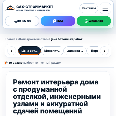
САХ-СТРОЙ МАРКЕТ
Контакты
строительство и материалы
39-55-99
MAX
WhatsApp
Главная
»
Капстроительство
»
Цена бетонных работ
‹
›
Цена бетонных работ
Монолитные работы
Заливка бетона
Перекрытия
М
Что важно:
выберите нужный раздел
Ремонт интерьера дома
с продуманной
отделкой, инженерными
узлами и аккуратной
сдачей помещений