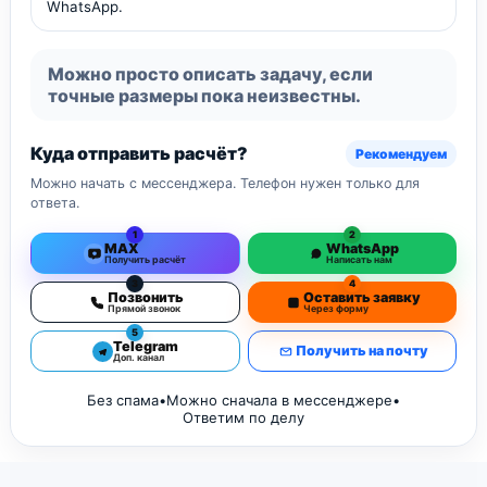
WhatsApp.
Можно просто описать задачу, если
точные размеры пока неизвестны.
Куда отправить расчёт?
Рекомендуем
Можно начать с мессенджера. Телефон нужен только для
ответа.
1
2
MAX
WhatsApp
Получить расчёт
Написать нам
3
4
Позвонить
Оставить заявку
Прямой звонок
Через форму
5
Telegram
Получить на почту
Доп. канал
Без спама
•
Можно сначала в мессенджере
•
Ответим по делу