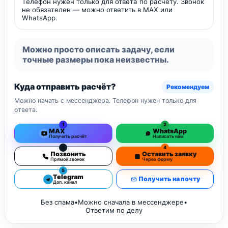
Телефон нужен только для ответа по расчёту. Звонок
не обязателен — можно ответить в MAX или
WhatsApp.
Можно просто описать задачу, если
точные размеры пока неизвестны.
Куда отправить расчёт?
Рекомендуем
Можно начать с мессенджера. Телефон нужен только для
ответа.
1
2
MAX
WhatsApp
Получить расчёт
Написать нам
3
4
Позвонить
Оставить заявку
Прямой звонок
Через форму
5
Telegram
Получить на почту
Доп. канал
Без спама
•
Можно сначала в мессенджере
•
Ответим по делу