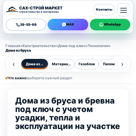
САХ-СТРОЙ МАРКЕТ
Контакты
строительство и материалы
39-55-99
MAX
WhatsApp
Главная
»
Капстроительство
»
Дома под ключ
»
Технологии
»
Дома из бруса
‹
›
Дома из бруса
Материалы
Газоблок
Пиломатериалы
Бр
Что важно:
выберите нужный раздел
Дома из бруса и бревна
под ключ с учетом
усадки, тепла и
эксплуатации на участке