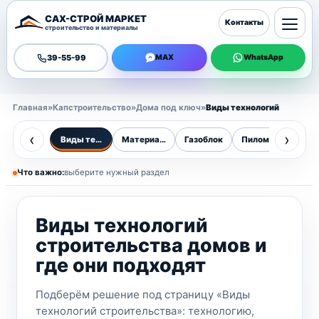
САХ-СТРОЙ МАРКЕТ
Контакты
строительство и материалы
39-55-99
MAX
WhatsApp
Главная
»
Капстроительство
»
Дома под ключ
»
Виды технологий
‹
›
Виды технологий строительства
Материалы
Газоблок
Пиломатериалы
Бр
Что важно:
выберите нужный раздел
Виды технологий
строительства домов и
где они подходят
Подберём решение под страницу «Виды
технологий строительства»: технологию,