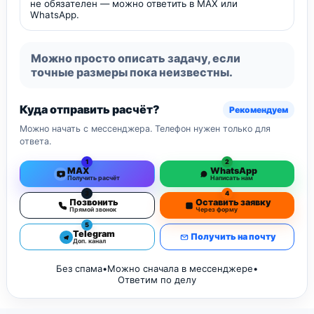
не обязателен — можно ответить в MAX или
WhatsApp.
Можно просто описать задачу, если
точные размеры пока неизвестны.
Куда отправить расчёт?
Рекомендуем
Можно начать с мессенджера. Телефон нужен только для
ответа.
1
2
MAX
WhatsApp
Получить расчёт
Написать нам
3
4
Позвонить
Оставить заявку
Прямой звонок
Через форму
5
Telegram
Получить на почту
Доп. канал
Без спама
•
Можно сначала в мессенджере
•
Ответим по делу