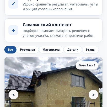
✓
Удобно сравнить результат, материалы, узлы
и общий уровень исполнения.
Сахалинский контекст
⌖
Подборка помогает смотреть решения с
учётом участка, климата и практики работ.
Все
Результат
Материалы
Детали
Этапы
Фото 1 из 8
<
>