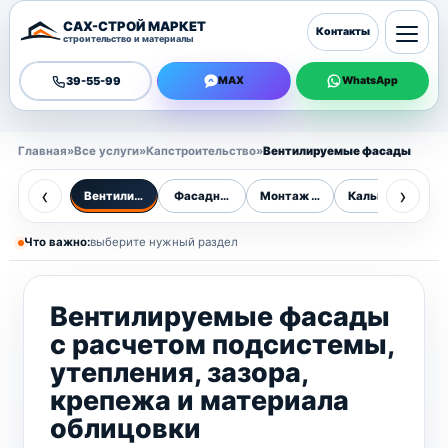
САХ-СТРОЙ МАРКЕТ
Контакты
строительство и материалы
39-55-99
MAX
WhatsApp
Главная
»
Все услуги
»
Капстроительство
»
Вентилируемые фасады
‹
›
Вентилируемые фасады
Фасадные работы
Монтаж фасадов
Калькулятор фа
В
Что важно:
выберите нужный раздел
Вентилируемые фасады
с расчетом подсистемы,
утепления, зазора,
крепежа и материала
облицовки