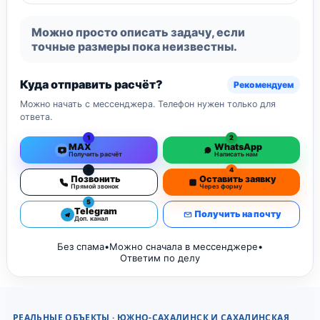
Можно просто описать задачу, если
точные размеры пока неизвестны.
Куда отправить расчёт?
Рекомендуем
Можно начать с мессенджера. Телефон нужен только для
ответа.
1
2
MAX
WhatsApp
Получить расчёт
Написать нам
3
4
Позвонить
Оставить заявку
Прямой звонок
Через форму
5
Telegram
Получить на почту
Доп. канал
Без спама
•
Можно сначала в мессенджере
•
Ответим по делу
РЕАЛЬНЫЕ ОБЪЕКТЫ · ЮЖНО-САХАЛИНСК И САХАЛИНСКАЯ