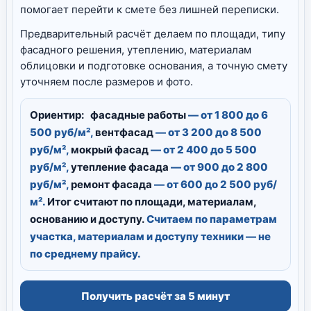
помогает перейти к смете без лишней переписки.
Предварительный расчёт делаем по площади, типу
фасадного решения, утеплению, материалам
облицовки и подготовке основания, а точную смету
уточняем после размеров и фото.
Ориентир:
фасадные работы
— от 1 800 до 6
500 руб/м²,
вентфасад
— от 3 200 до 8 500
руб/м²,
мокрый фасад
— от 2 400 до 5 500
руб/м²,
утепление фасада
— от 900 до 2 800
руб/м²,
ремонт фасада
— от 600 до 2 500 руб/
м².
Итог считают по площади, материалам,
основанию и доступу.
Считаем по параметрам
участка, материалам и доступу техники — не
по среднему прайсу.
Получить расчёт за 5 минут