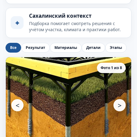
Сахалинский контекст
⌖
Подборка помогает смотреть решения с
учётом участка, климата и практики работ.
Все
Результат
Материалы
Детали
Этапы
Фото 1 из 8
<
>