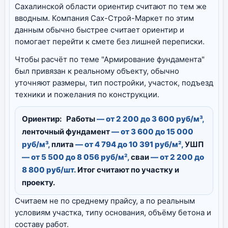
Сахалинской области ориентир считают по тем же
вводным. Компания Сах-Строй-Маркет по этим
данным обычно быстрее считает ориентир и
помогает перейти к смете без лишней переписки.
Чтобы расчёт по теме "Армирование фундамента"
был привязан к реальному объекту, обычно
уточняют размеры, тип постройки, участок, подъезд
техники и пожелания по конструкции.
Ориентир:
Работы
— от 2 200 до 3 600 руб/м³,
ленточный фундамент
— от 3 600 до 15 000
руб/м³,
плита
— от 4 794 до 10 391 руб/м²,
УШП
— от 5 500 до 8 056 руб/м²,
сваи
— от 2 200 до
8 800 руб/шт.
Итог считают по участку и
проекту.
Считаем не по среднему прайсу, а по реальным
условиям участка, типу основания, объёму бетона и
составу работ.