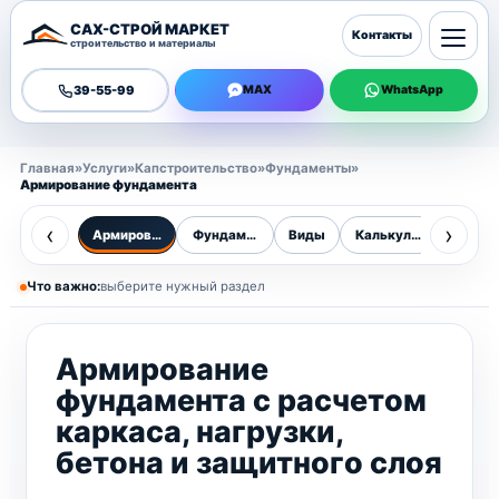
САХ-СТРОЙ МАРКЕТ
Контакты
строительство и материалы
39-55-99
MAX
WhatsApp
Главная
»
Услуги
»
Капстроительство
»
Фундаменты
»
Армирование фундамента
‹
›
Армирование
Фундаменты
Виды
Калькулятор
Цены
Что важно:
выберите нужный раздел
Армирование
фундамента с расчетом
каркаса, нагрузки,
бетона и защитного слоя