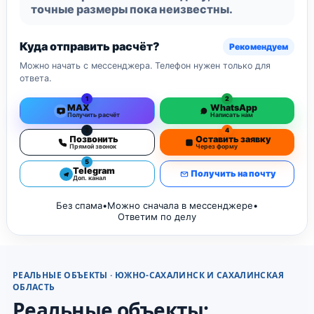
точные размеры пока неизвестны.
Куда отправить расчёт?
Рекомендуем
Можно начать с мессенджера. Телефон нужен только для
ответа.
1
2
MAX
WhatsApp
Получить расчёт
Написать нам
3
4
Позвонить
Оставить заявку
Прямой звонок
Через форму
5
Telegram
Получить на почту
Доп. канал
Без спама
•
Можно сначала в мессенджере
•
Ответим по делу
РЕАЛЬНЫЕ ОБЪЕКТЫ · ЮЖНО-САХАЛИНСК И САХАЛИНСКАЯ
ОБЛАСТЬ
Реальные объекты: