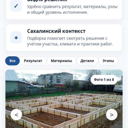
✓
Удобно сравнить результат, материалы, узлы
и общий уровень исполнения.
Сахалинский контекст
⌖
Подборка помогает смотреть решения с
учётом участка, климата и практики работ.
Все
Результат
Материалы
Детали
Этапы
Фото 1 из 8
<
>