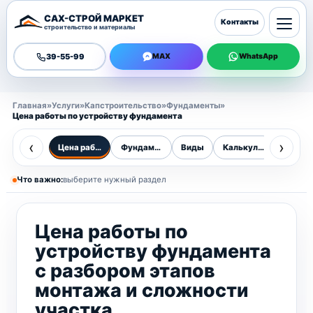
САХ-СТРОЙ МАРКЕТ
Контакты
строительство и материалы
39-55-99
MAX
WhatsApp
Главная
»
Услуги
»
Капстроительство
»
Фундаменты
»
Цена работы по устройству фундамента
‹
›
Цена работ
Фундаменты
Виды
Калькулятор
Цены
Что важно:
выберите нужный раздел
Цена работы по
устройству фундамента
с разбором этапов
монтажа и сложности
участка