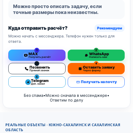
Можно просто описать задачу, если
точные размеры пока неизвестны.
Куда отправить расчёт?
Рекомендуем
Можно начать с мессенджера. Телефон нужен только для
ответа.
1
2
MAX
WhatsApp
Получить расчёт
Написать нам
3
4
Позвонить
Оставить заявку
Прямой звонок
Через форму
5
Telegram
Получить на почту
Доп. канал
Без спама
•
Можно сначала в мессенджере
•
Ответим по делу
РЕАЛЬНЫЕ ОБЪЕКТЫ · ЮЖНО-САХАЛИНСК И САХАЛИНСКАЯ
ОБЛАСТЬ