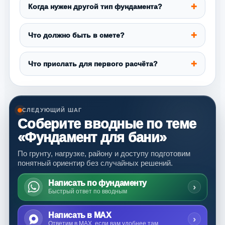
Когда нужен другой тип фундамента?
Что должно быть в смете?
Что прислать для первого расчёта?
СЛЕДУЮЩИЙ ШАГ
Соберите вводные по теме
«Фундамент для бани»
По грунту, нагрузке, району и доступу подготовим
понятный ориентир без случайных решений.
Написать по фундаменту
›
Быстрый ответ по вводным
Написать в MAX
›
Ответим в MAX, если вам удобнее там