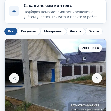
Сахалинский контекст
⌖
Подборка помогает смотреть решения с
учётом участка, климата и практики работ.
Все
Результат
Материалы
Детали
Этапы
Фото 1 из 8
<
>