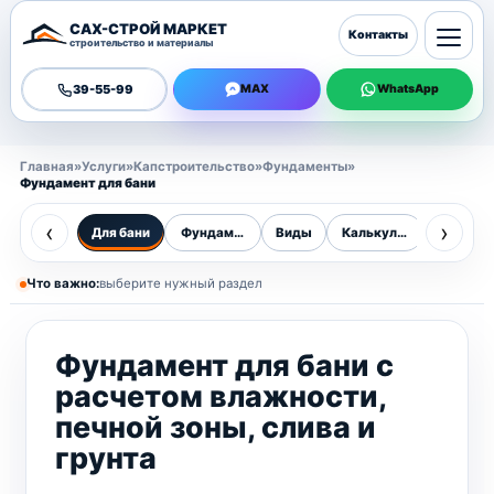
САХ-СТРОЙ МАРКЕТ
Контакты
строительство и материалы
39-55-99
MAX
WhatsApp
Главная
»
Услуги
»
Капстроительство
»
Фундаменты
»
Фундамент для бани
‹
›
Для бани
Фундаменты
Виды
Калькулятор
Цены
Что важно:
выберите нужный раздел
Фундамент для бани с
расчетом влажности,
печной зоны, слива и
грунта