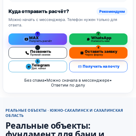
Куда отправить расчёт?
Рекомендуем
Можно начать с мессенджера. Телефон нужен только для
ответа.
1
2
MAX
WhatsApp
Получить расчёт
Написать нам
3
4
Позвонить
Оставить заявку
Прямой звонок
Через форму
5
Telegram
Получить на почту
Доп. канал
Без спама
•
Можно сначала в мессенджере
•
Ответим по делу
РЕАЛЬНЫЕ ОБЪЕКТЫ · ЮЖНО-САХАЛИНСК И САХАЛИНСКАЯ
ОБЛАСТЬ
Реальные объекты:
фундамент для бани и